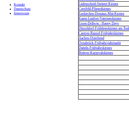
Lüdenscheid-Steinert Kirmes
Kontakt
Coesfeld-Pfingstkirmes
Datenschutz
Impressum
Euskirchen-Donatus-Mai-Kirmes
Kamp-Lintfort-Vatertagskirmes
Essen-Dellwig - Happy Days
Düsseldorf-Frühlingskirmes am Tonh
Castrop-Rauxel-Frühjahrskirmes
Aachen-Osterbend
Osnabrück-Frühjahrsjahrmarkt
Datteln-Frühjahrskirmes
Bottrop-Karnevalskirmes