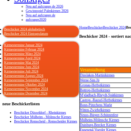
Neu auf aufcrange.de 2026
Gewinnspiel Palmkirmes 2026
Neu auf aufcrange.de
aufcrange2020
Home
Beschicker
Beschicker 2024
Bes
Beschicker 2024 alphabetisch
Beschicker 2024 Eintragsdatum
Beschicker 2024 - sortiert n
Kirmestermine Januar 2024
Kirmestermine Februar 2024
Kirmestermine März 2024
Kirmestermine April 2024
Kirmestermine Mai 2024
Kirmestermine Juni 2024
Veranstaltung
Kirmestermine Juli 2024
Dinslaken-Martinikirmes
Kirmestermine August 2024
Kirmestermine September 2024
Werne-Sim Jü
Kirmestermine Oktober 2024
Gronau-Herbstkirmes
Kirmestermine November 2024
Bottrop-Herbstkirmes
Kirmestermine Dezember 2024
M'gladbach-Rheydt-Spätkirmes
Castrop.-Rauxel-Herbstkirmes
neue
Beschickerlisten
Bonn-Pützchens Markt
Witten-Zwiebelkirmes
Beschicker Düsseldorf - Rheinkirmes
Neuss-Bürger-Schützenfest
Beschicker Mülheim - Mölmsche Kirmes
Mülheim-Mölmsche Kirmes
Beschicker Remscheid - Remscheider Kirmes
Duisburg-Beecker Kirmes
Ennepetal-Voerder Kirmes