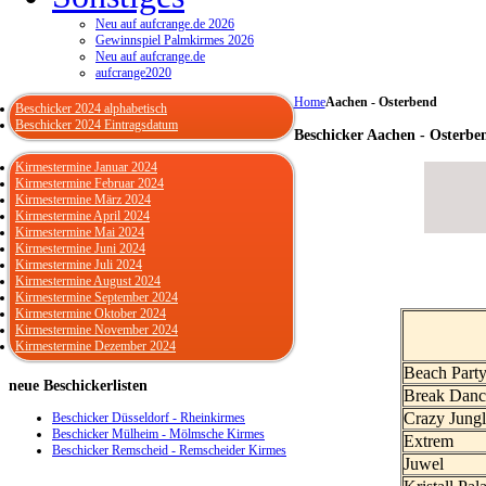
Neu auf aufcrange.de 2026
Gewinnspiel Palmkirmes 2026
Neu auf aufcrange.de
aufcrange2020
Home
Aachen - Osterbend
Beschicker 2024 alphabetisch
Beschicker 2024 Eintragsdatum
Beschicker Aachen - Osterbe
Kirmestermine Januar 2024
Kirmestermine Februar 2024
Kirmestermine März 2024
Kirmestermine April 2024
Kirmestermine Mai 2024
Kirmestermine Juni 2024
Kirmestermine Juli 2024
Kirmestermine August 2024
Kirmestermine September 2024
Kirmestermine Oktober 2024
Kirmestermine November 2024
Kirmestermine Dezember 2024
Beach Part
neue
Beschickerlisten
Break Danc
Crazy Jung
Beschicker Düsseldorf - Rheinkirmes
Beschicker Mülheim - Mölmsche Kirmes
Extrem
Beschicker Remscheid - Remscheider Kirmes
Juwel