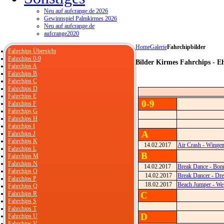
Neu auf aufcrange.de 2026
Gewinnspiel Palmkirmes 2026
Neu auf aufcrange.de
aufcrange2020
Home
Galerie
Fahrchipbilder
Fahrchips Übersicht
Fahrchips 0-9
Bilder Kirmes Fahrchips - E
Fahrchips A
Fahrchips B
Fahrchips C
Fahrchips D
Fahrchips E
0-9
Fahrchips F
Fahrchips G
Fahrchips H
Fahrchips I
A
Fahrchips J
Fahrchips K
14.02.2017
Air Crash - Winge
Fahrchips L
B
Fahrchips M
Fahrchips N
14.02.2017
Break Dance - Bon
Fahrchips O
14.02.2017
Break Dancer - Dre
Fahrchips P
18.02.2017
Beach Jumper - We
Fahrchips Q
Fahrchips R
C
Fahrchips S
Fahrchips T
D
Fahrchips U
Fahrchips V