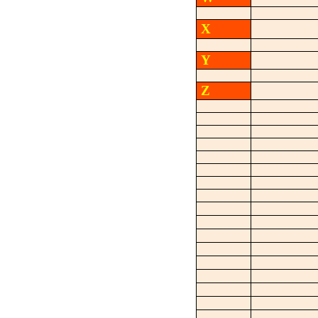
X
Y
Z