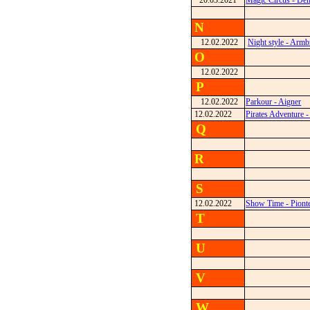
20.03.2021
Magic Circus - De
N
12.02.2022
Night style - Armb
O
12.02.2022
P
12.02.2022
Parkour - Aigner
12.02.2022
Pirates Adventure -
Q
R
S
12.02.2022
Show Time - Piont
T
U
V
W