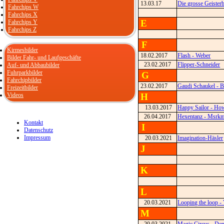
13.03.17
Die grosse Geister
Fahrchips W
Fahrchips X
E
Fahrchips Y
Fahrchips Z
F
Kirmesbilder
18.02.2017
Flash - Weber
Bilder Fahr- und Laufgeschäfte
23.02.2017
Flipper-Schneider
Auf- und Abbaubilder
Fuhrparkbilder
G
Fahrchipbilder
23.02.2017
Gaudi Schaukel - B
Freizeitbilder
Videos
H
13.03.2017
Happy Sailor - Ho
26.04.2017
Hexentanz - Msrk
Kontakt
I
Datenschutz
Impressum
20.03.2021
Imagination-Häsler
J
K
L
20.03.2021
Looping the loop -
M