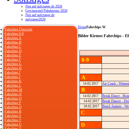
Neu auf aufcrange.de 2026
Gewinnspiel Palmkirmes 2026
Neu auf aufcrange.de
aufcrange2020
Home
Fahrchips W
Fahrchips Übersicht
Fahrchips 0-9
Bilder Kirmes Fahrchips - E
Fahrchips A
Fahrchips B
Fahrchips C
Fahrchips D
Fahrchips E
0-9
Fahrchips F
Fahrchips G
Fahrchips H
Fahrchips I
A
Fahrchips J
Fahrchips K
14.02.2017
Air Crash - Winge
Fahrchips L
B
Fahrchips M
Fahrchips N
14.02.2017
Break Dance - Bon
Fahrchips O
14.02.2017
Break Dancer - Dre
Fahrchips P
18.02.2017
Beach Jumper - We
Fahrchips Q
Fahrchips R
C
Fahrchips S
Fahrchips T
D
Fahrchips U
Fahrchips V