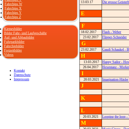
13.03.17
Die grosse Geister
Fahrchips W
Fahrchips X
E
Fahrchips Y
Fahrchips Z
F
Kirmesbilder
18.02.2017
Flash - Weber
Bilder Fahr- und Laufgeschäfte
23.02.2017
Flipper-Schneider
Auf- und Abbaubilder
Fuhrparkbilder
G
Fahrchipbilder
23.02.2017
Gaudi Schaukel - B
Freizeitbilder
Videos
H
13.03.2017
Happy Sailor - Ho
26.04.2017
Hexentanz - Msrk
Kontakt
I
Datenschutz
Impressum
20.03.2021
Imagination-Häsler
J
K
L
20.03.2021
Looping the loop -
M