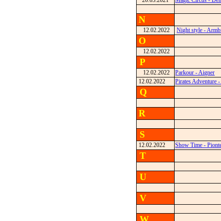
20.03.2021
Magic Circus - De
N
12.02.2022
Night style - Armb
O
12.02.2022
P
12.02.2022
Parkour - Aigner
12.02.2022
Pirates Adventure -
Q
R
S
12.02.2022
Show Time - Piont
T
U
V
W