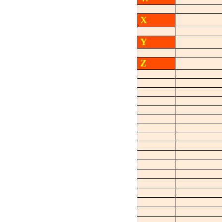
X
Y
Z