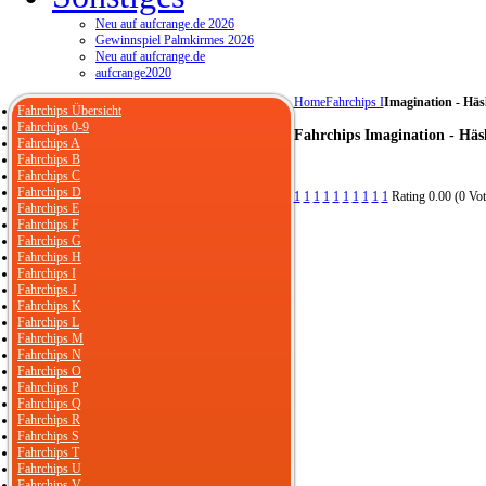
Neu auf aufcrange.de 2026
Gewinnspiel Palmkirmes 2026
Neu auf aufcrange.de
aufcrange2020
Home
Fahrchips I
Imagination - Häs
Fahrchips Übersicht
Fahrchips 0-9
Fahrchips Imagination - Häs
Fahrchips A
Fahrchips B
Fahrchips C
Fahrchips D
1
1
1
1
1
1
1
1
1
1
Rating 0.00 (0 Vot
Fahrchips E
Fahrchips F
Fahrchips G
Fahrchips H
Fahrchips I
Fahrchips J
Fahrchips K
Fahrchips L
Fahrchips M
Fahrchips N
Fahrchips O
Fahrchips P
Fahrchips Q
Fahrchips R
Fahrchips S
Fahrchips T
Fahrchips U
Fahrchips V