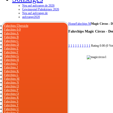
Neu auf aufcrange.de 2026
Gewinnspiel Palmkirmes 2026
Neu auf aufcrange.de
aufcrange2020
Home
Fahrchips M
Magic Circus - D
Fahrchips Übersicht
Fahrchips 0-9
Fahrchips Magic Circus - De
Fahrchips A
Fahrchips B
Fahrchips C
Fahrchips D
1
1
1
1
1
1
1
1
1
1
Rating 0.00 (0 Vot
Fahrchips E
Fahrchips F
Fahrchips G
Fahrchips H
Fahrchips I
Fahrchips J
Fahrchips K
Fahrchips L
Fahrchips M
Fahrchips N
Fahrchips O
Fahrchips P
Fahrchips Q
Fahrchips R
Fahrchips S
Fahrchips T
Fahrchips U
Fahrchips V