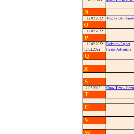
20.03.2021
Magic Circus - De
N
12.02.2022
Night style - Armb
O
12.02.2022
P
12.02.2022
Parkour - Aigner
12.02.2022
Pirates Adventure -
Q
R
S
12.02.2022
Show Time - Piont
T
U
V
W