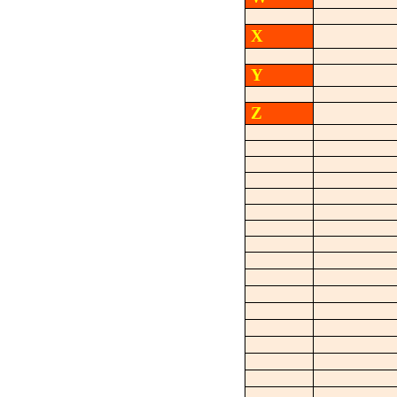
X
Y
Z