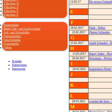
13.03.17
Die grosse Geister
Fahrchips W
Fahrchips X
E
Fahrchips Y
Fahrchips Z
F
Kirmesbilder
18.02.2017
Flash - Weber
Bilder Fahr- und Laufgeschäfte
23.02.2017
Flipper-Schneider
Auf- und Abbaubilder
Fuhrparkbilder
G
Fahrchipbilder
23.02.2017
Gaudi Schaukel - B
Freizeitbilder
Videos
H
13.03.2017
Happy Sailor - Ho
26.04.2017
Hexentanz - Msrk
Kontakt
I
Datenschutz
Impressum
20.03.2021
Imagination-Häsler
J
K
L
20.03.2021
Looping the loop -
M