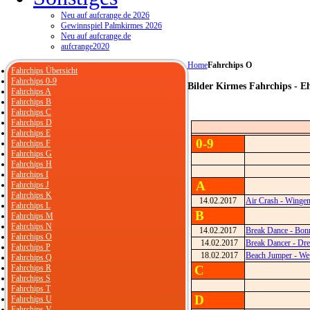
Neu auf aufcrange.de 2026
Gewinnspiel Palmkirmes 2026
Neu auf aufcrange.de
aufcrange2020
Home
Fahrchips O
Fahrchips Übersicht
Fahrchips 0-9
Bilder Kirmes Fahrchips - E
Fahrchips A
Fahrchips B
Fahrchips C
Fahrchips D
Fahrchips E
0-9
Fahrchips F
Fahrchips G
Fahrchips H
Fahrchips I
A
Fahrchips J
Fahrchips K
14.02.2017
Air Crash - Winge
Fahrchips L
B
Fahrchips M
Fahrchips N
14.02.2017
Break Dance - Bon
Fahrchips O
14.02.2017
Break Dancer - Dre
Fahrchips P
18.02.2017
Beach Jumper - We
Fahrchips Q
Fahrchips R
C
Fahrchips S
Fahrchips T
D
Fahrchips U
Fahrchips V