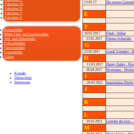
13.03.17
Die grosse Geister
Fahrchips W
Fahrchips X
E
Fahrchips Y
Fahrchips Z
F
Kirmesbilder
18.02.2017
Flash - Weber
Bilder Fahr- und Laufgeschäfte
23.02.2017
Flipper-Schneider
Auf- und Abbaubilder
Fuhrparkbilder
G
Fahrchipbilder
23.02.2017
Gaudi Schaukel - B
Freizeitbilder
Videos
H
13.03.2017
Happy Sailor - Ho
26.04.2017
Hexentanz - Msrk
Kontakt
I
Datenschutz
Impressum
20.03.2021
Imagination-Häsler
J
K
L
20.03.2021
Looping the loop -
M