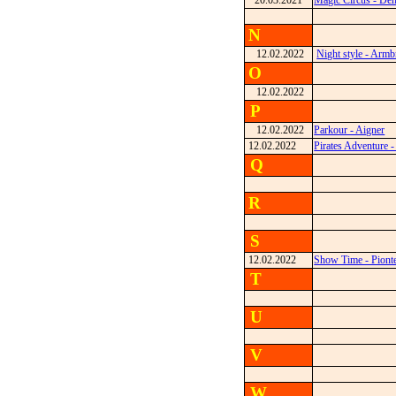
20.03.2021
Magic Circus - De
N
12.02.2022
Night style - Armb
O
12.02.2022
P
12.02.2022
Parkour - Aigner
12.02.2022
Pirates Adventure -
Q
R
S
12.02.2022
Show Time - Piont
T
U
V
W