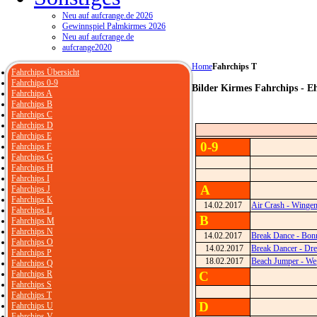
Neu auf aufcrange.de 2026
Gewinnspiel Palmkirmes 2026
Neu auf aufcrange.de
aufcrange2020
Home
Fahrchips T
Fahrchips Übersicht
Fahrchips 0-9
Bilder Kirmes Fahrchips - E
Fahrchips A
Fahrchips B
Fahrchips C
Fahrchips D
Fahrchips E
0-9
Fahrchips F
Fahrchips G
Fahrchips H
Fahrchips I
A
Fahrchips J
Fahrchips K
14.02.2017
Air Crash - Winge
Fahrchips L
B
Fahrchips M
Fahrchips N
14.02.2017
Break Dance - Bon
Fahrchips O
14.02.2017
Break Dancer - Dre
Fahrchips P
18.02.2017
Beach Jumper - We
Fahrchips Q
Fahrchips R
C
Fahrchips S
Fahrchips T
D
Fahrchips U
Fahrchips V