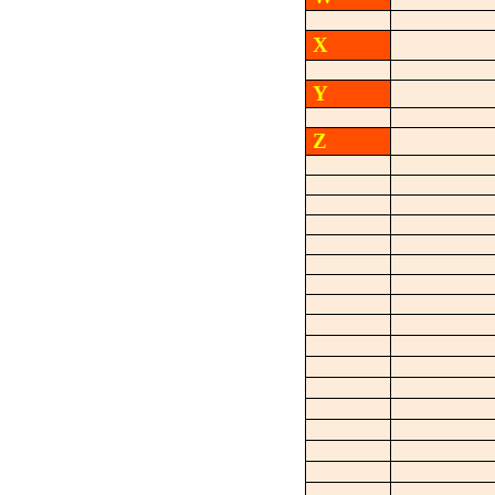
X
Y
Z