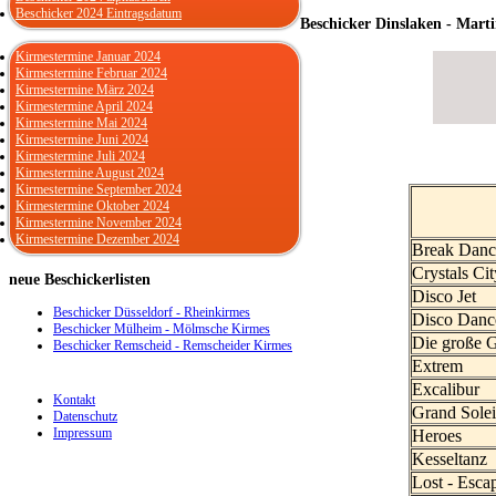
Beschicker 2024 Eintragsdatum
Beschicker Dinslaken - Mart
Kirmestermine Januar 2024
Kirmestermine Februar 2024
Kirmestermine März 2024
Kirmestermine April 2024
Kirmestermine Mai 2024
Kirmestermine Juni 2024
Kirmestermine Juli 2024
Kirmestermine August 2024
Kirmestermine September 2024
Kirmestermine Oktober 2024
Kirmestermine November 2024
Kirmestermine Dezember 2024
Break Danc
Crystals Cit
neue
Beschickerlisten
Disco Jet
Beschicker Düsseldorf - Rheinkirmes
Disco Danc
Beschicker Mülheim - Mölmsche Kirmes
Die große G
Beschicker Remscheid - Remscheider Kirmes
Extrem
Excalibur
Kontakt
Grand Solei
Datenschutz
Impressum
Heroes
Kesseltanz
Lost - Esca