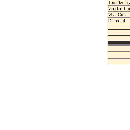
Tom der Ti
Voodoo Ju
Viva Cuba
Diamond