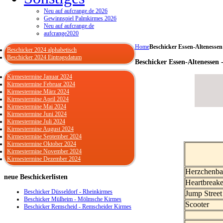
Neu auf aufcrange.de 2026
Gewinnspiel Palmkirmes 2026
Neu auf aufcrange.de
aufcrange2020
Home
Beschicker Essen-Altenessen
Beschicker 2024 alphabetisch
Beschicker 2024 Eintragsdatum
Beschicker Essen-Altenessen 
Kirmestermine Januar 2024
Kirmestermine Februar 2024
Kirmestermine März 2024
Kirmestermine April 2024
Kirmestermine Mai 2024
Kirmestermine Juni 2024
Kirmestermine Juli 2024
Kirmestermine August 2024
Kirmestermine September 2024
Kirmestermine Oktober 2024
Kirmestermine November 2024
Kirmestermine Dezember 2024
Herzchenb
neue
Beschickerlisten
Heartbreake
Beschicker Düsseldorf - Rheinkirmes
Jump Street
Beschicker Mülheim - Mölmsche Kirmes
Scooter
Beschicker Remscheid - Remscheider Kirmes