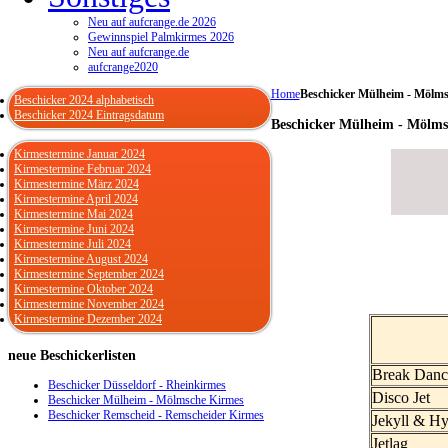
Neu auf aufcrange.de 2026
Gewinnspiel Palmkirmes 2026
Neu auf aufcrange.de
aufcrange2020
Home
Beschicker Mülheim - Mölm
Beschicker 2024 alphabetisch
Beschicker 2024 Eintragsdatum
Beschicker Mülheim - Mölms
Kirmestermine Januar 2024
Kirmestermine Februar 2024
Kirmestermine März 2024
Kirmestermine April 2024
Kirmestermine Mai 2024
Kirmestermine Juni 2024
Kirmestermine Juli 2024
Kirmestermine August 2024
Kirmestermine September 2024
Kirmestermine Oktober 2024
Kirmestermine November 2024
Kirmestermine Dezember 2024
neue
Beschickerlisten
Break Dan
Beschicker Düsseldorf - Rheinkirmes
Disco Jet
Beschicker Mülheim - Mölmsche Kirmes
Beschicker Remscheid - Remscheider Kirmes
Jekyll & H
Jetlag