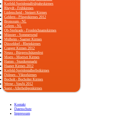
Krefeld-Sprödentalfrühjahrskirmes
Rheydt - Frühkirmes
Lüdenscheid - Steinert Kirmes
Geldern - Pfingstkirmes 2012
Bronssum - NL
Geleen - NL
Ob-Sterkrade - Fronleichnamskirmes
Münster - Sommersend
Mülheim - Saarner Kirmes
Düsseldorf - Rheinkirmes
Cranger Kirmes 2012
Neuss - Bürgerschützenfest
Moers - Moerser Kirmes
Hamm - Stunikenmarkt
Haaner Kirmes 2012
Krefeld-Sprödentalherbstkirmes
Dülmen - Viktorkirmes
Bocholt - Bocholter Kirmes
Werne - SimJü 2012
Soest - Allerheiligenkirmes
Kontakt
Datenschutz
Impressum