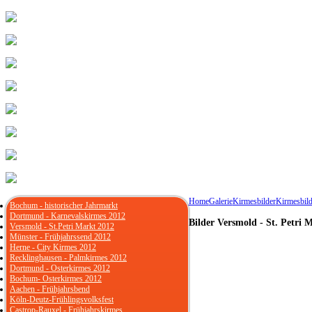
Home
Galerie
Kirmesbilder
Kirmesbild
Bochum - historischer Jahrmarkt
Dortmund - Karnevalskirmes 2012
Bilder Versmold - St. Petri 
Versmold - St.Petri Markt 2012
Münster - Frühjahrssend 2012
Herne - City Kirmes 2012
Recklinghausen - Palmkirmes 2012
Dortmund - Osterkirmes 2012
Bochum- Osterkirmes 2012
Aachen - Frühjahrsbend
Köln-Deutz-Frühlingsvolksfest
Castrop-Rauxel - Frühjahrskirmes