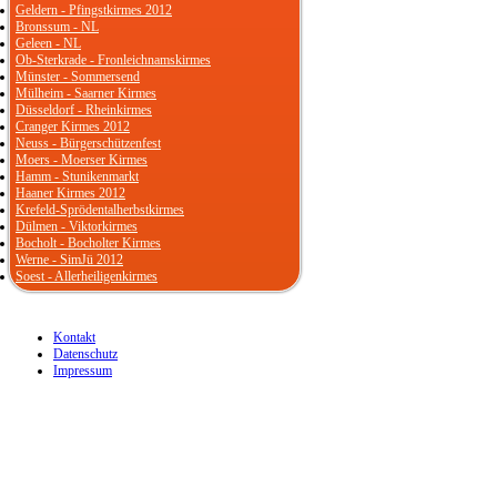
Geldern - Pfingstkirmes 2012
Bronssum - NL
Geleen - NL
Ob-Sterkrade - Fronleichnamskirmes
Münster - Sommersend
Mülheim - Saarner Kirmes
Düsseldorf - Rheinkirmes
Cranger Kirmes 2012
Neuss - Bürgerschützenfest
Moers - Moerser Kirmes
Hamm - Stunikenmarkt
Haaner Kirmes 2012
Krefeld-Sprödentalherbstkirmes
Dülmen - Viktorkirmes
Bocholt - Bocholter Kirmes
Werne - SimJü 2012
Soest - Allerheiligenkirmes
Kontakt
Datenschutz
Impressum