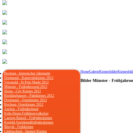
Home
Galerie
Kirmesbilder
Kirmesbild
Bochum - historischer Jahrmarkt
Dortmund - Karnevalskirmes 2012
Bilder Münster - Frühjahrss
Versmold - St.Petri Markt 2012
Münster - Frühjahrssend 2012
Herne - City Kirmes 2012
Recklinghausen - Palmkirmes 2012
Dortmund - Osterkirmes 2012
Bochum- Osterkirmes 2012
Aachen - Frühjahrsbend
Köln-Deutz-Frühlingsvolksfest
Castrop-Rauxel - Frühjahrskirmes
Krefeld-Sprödentalfrühjahrskirmes
Rheydt - Frühkirmes
Lüdenscheid - Steinert Kirmes