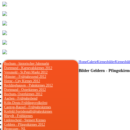
Home
Galerie
Kirmesbilder
Kirmesbild
Bochum - historischer Jahrmarkt
Dortmund - Karnevalskirmes 2012
Bilder Geldern - Pfingstkirm
Versmold - St.Petri Markt 2012
Münster - Frühjahrssend 2012
Herne - City Kirmes 2012
Recklinghausen - Palmkirmes 2012
Dortmund - Osterkirmes 2012
Bochum- Osterkirmes 2012
Aachen - Frühjahrsbend
Köln-Deutz-Frühlingsvolksfest
Castrop-Rauxel - Frühjahrskirmes
Krefeld-Sprödentalfrühjahrskirmes
Rheydt - Frühkirmes
Lüdenscheid - Steinert Kirmes
Geldern - Pfingstkirmes 2012
Bronssum - NL