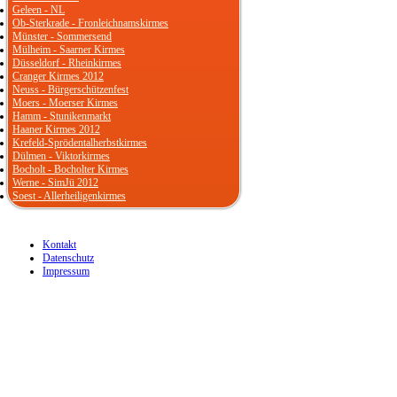
Geleen - NL
Ob-Sterkrade - Fronleichnamskirmes
Münster - Sommersend
Mülheim - Saarner Kirmes
Düsseldorf - Rheinkirmes
Cranger Kirmes 2012
Neuss - Bürgerschützenfest
Moers - Moerser Kirmes
Hamm - Stunikenmarkt
Haaner Kirmes 2012
Krefeld-Sprödentalherbstkirmes
Dülmen - Viktorkirmes
Bocholt - Bocholter Kirmes
Werne - SimJü 2012
Soest - Allerheiligenkirmes
Kontakt
Datenschutz
Impressum