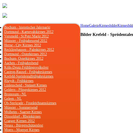
Home
Galerie
Kirmesbilder
Kirmesbild
Bochum - historischer Jahrmarkt
Dortmund - Karnevalskirmes 2012
Bilder Krefeld - Sprödental
Versmold - St.Petri Markt 2012
Münster - Frühjahrssend 2012
Herne - City Kirmes 2012
Recklinghausen - Palmkirmes 2012
Dortmund - Osterkirmes 2012
Bochum- Osterkirmes 2012
Aachen - Frühjahrsbend
Köln-Deutz-Frühlingsvolksfest
Castrop-Rauxel - Frühjahrskirmes
Krefeld-Sprödentalfrühjahrskirmes
Rheydt - Frühkirmes
Lüdenscheid - Steinert Kirmes
Geldern - Pfingstkirmes 2012
Bronssum - NL
Geleen - NL
Ob-Sterkrade - Fronleichnamskirmes
Münster - Sommersend
Mülheim - Saarner Kirmes
Düsseldorf - Rheinkirmes
Cranger Kirmes 2012
Neuss - Bürgerschützenfest
Moers - Moerser Kirmes