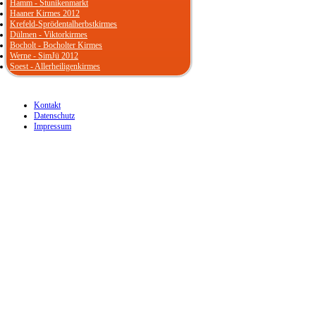
Hamm - Stunikenmarkt
Haaner Kirmes 2012
Krefeld-Sprödentalherbstkirmes
Dülmen - Viktorkirmes
Bocholt - Bocholter Kirmes
Werne - SimJü 2012
Soest - Allerheiligenkirmes
Kontakt
Datenschutz
Impressum