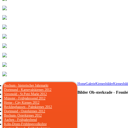
Home
Galerie
Kirmesbilder
Kirmesbild
Bochum - historischer Jahrmarkt
Dortmund - Karnevalskirmes 2012
Bilder Ob-sterkrade - Fronl
Versmold - St.Petri Markt 2012
Münster - Frühjahrssend 2012
Herne - City Kirmes 2012
Recklinghausen - Palmkirmes 2012
Dortmund - Osterkirmes 2012
Bochum- Osterkirmes 2012
Aachen - Frühjahrsbend
Köln-Deutz-Frühlingsvolksfest