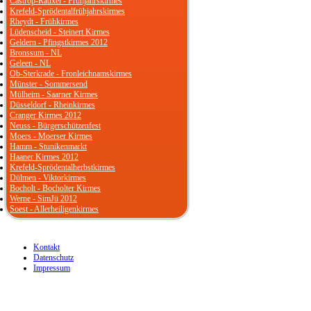
Castrop-Rauxel - Frühjahrskirmes
Krefeld-Sprödentalfrühjahrskirmes
Rheydt - Frühkirmes
Lüdenscheid - Steinert Kirmes
Geldern - Pfingstkirmes 2012
Bronssum - NL
Geleen - NL
Ob-Sterkrade - Fronleichnamskirmes
Münster - Sommersend
Mülheim - Saarner Kirmes
Düsseldorf - Rheinkirmes
Cranger Kirmes 2012
Neuss - Bürgerschützenfest
Moers - Moerser Kirmes
Hamm - Stunikenmarkt
Haaner Kirmes 2012
Krefeld-Sprödentalherbstkirmes
Dülmen - Viktorkirmes
Bocholt - Bocholter Kirmes
Werne - SimJü 2012
Soest - Allerheiligenkirmes
Kontakt
Datenschutz
Impressum