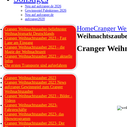
Neu auf aufcrange.de 2026
Gewinnspiel Palmkirmes 2026
Neu auf aufcrange.de
aufcrange2020
Home
Cranger We
Cranger Weihnachtszauber-beliebtester
Weihnachtsmarkt Deutschlands
Weihnachtszaube
Cranger Weihnachtszauber 2023 - Fast
Lane am Eingang
Cranger Weihn
Cranger Weihnachtszauber 2023 - die
Magie der Weihnachtszeit
Cranger Weihnachtszauber 2023 - aktuelle
Infos
Die ersten Transporte sind aufgefahren
Cranger Weihnachtszauber 2023
Cranger Weihnachtszauber 2023 News
aufcrange Gewinnspiel zum Cranger
Weihnachtszauber
Cranger Weihnachtszauber 2023 - Bilder -
Videos
Cranger Weihnachtszauber 2023-
Fahrgeschäfte
Cranger Weihnachtszauber 2023- das
Showprogramm
Cranger Weihnachtszauber 2023- Der