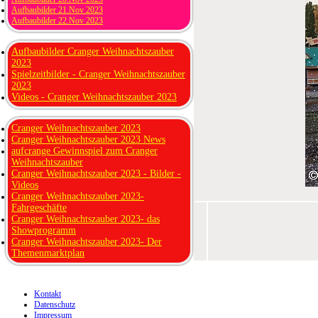
Aufbaubilder 21.Nov 2023
Aufbaubilder 22.Nov 2023
Aufbaubilder Cranger Weihnachtszauber
2023
Spielzeitbilder - Cranger Weihnachtszauber
2023
Videos - Cranger Weihnachtszauber 2023
Cranger Weihnachtszauber 2023
Cranger Weihnachtszauber 2023 News
aufcrange Gewinnspiel zum Cranger
Weihnachtszauber
Cranger Weihnachtszauber 2023 - Bilder -
Videos
Cranger Weihnachtszauber 2023-
Fahrgeschäfte
Cranger Weihnachtszauber 2023- das
Showprogramm
Cranger Weihnachtszauber 2023- Der
Themenmarktplan
Kontakt
Datenschutz
Impressum