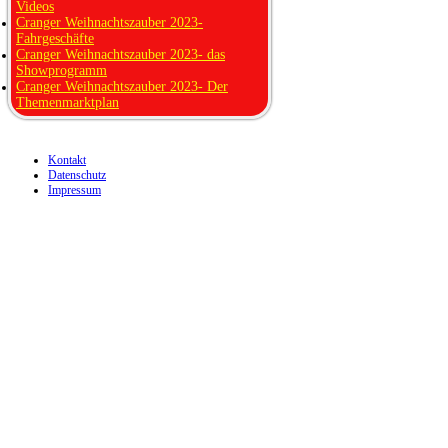
Videos
Cranger Weihnachtszauber 2023-
Fahrgeschäfte
Cranger Weihnachtszauber 2023- das
Showprogramm
Cranger Weihnachtszauber 2023- Der
Themenmarktplan
Kontakt
Datenschutz
Impressum