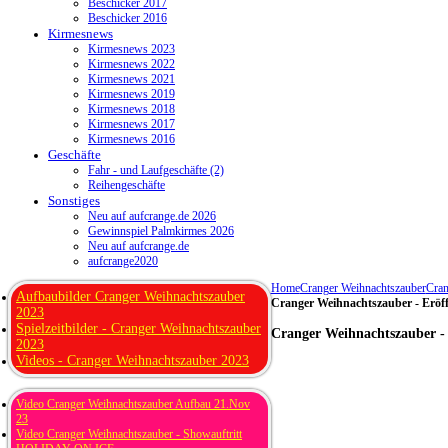
Beschicker 2017
Beschicker 2016
Kirmesnews
Kirmesnews 2023
Kirmesnews 2022
Kirmesnews 2021
Kirmesnews 2019
Kirmesnews 2018
Kirmesnews 2017
Kirmesnews 2016
Geschäfte
Fahr - und Laufgeschäfte (2)
Reihengeschäfte
Sonstiges
Neu auf aufcrange.de 2026
Gewinnspiel Palmkirmes 2026
Neu auf aufcrange.de
aufcrange2020
Home
Cranger Weihnachtszauber
Cran
Aufbaubilder Cranger Weihnachtszauber
Cranger Weihnachtszauber - Eröf
2023
Spielzeitbilder - Cranger Weihnachtszauber
Cranger Weihnachtszauber -
2023
Videos - Cranger Weihnachtszauber 2023
Video Cranger Weihnachtszauber Aufbau 21.Nov
23
Video Cranger Weihnachtszauber - Showauftritt