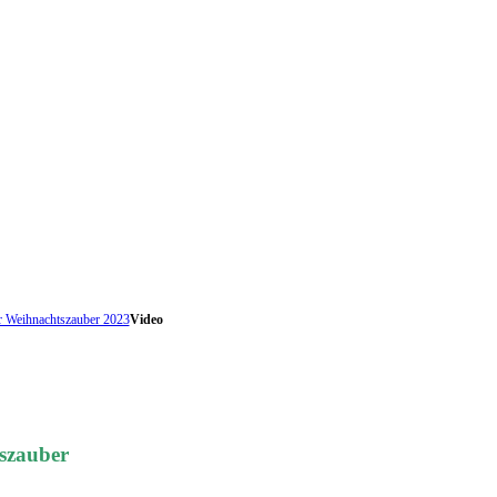
r Weihnachtszauber 2023
Video
tszauber