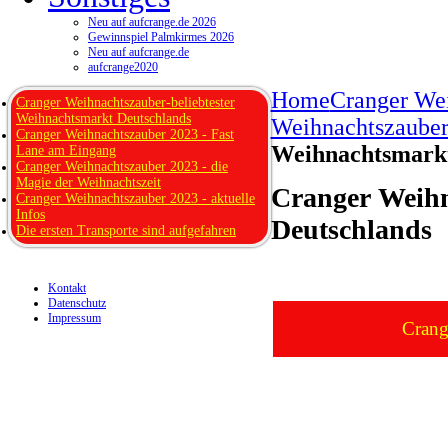
Neu auf aufcrange.de 2026
Gewinnspiel Palmkirmes 2026
Neu auf aufcrange.de
aufcrange2020
Home
Cranger We
Cranger Weihnachtszauber-beliebtester
Weihnachtsmarkt Deutschlands
Weihnachtszaube
Cranger Weihnachtszauber 2023 - Fast
Weihnachtsmarkt
Lane am Eingang
Cranger Weihnachtszauber 2023 - die
Magie der Weihnachtszeit
Cranger Weihn
Cranger Weihnachtszauber 2023 - aktuelle
Infos
Deutschlands
Die ersten Transporte sind aufgefahren
Kontakt
Datenschutz
Impressum
Crange