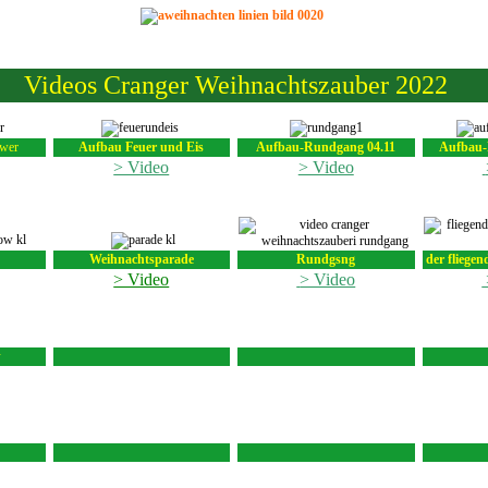
Videos Cranger Weihnachtszauber 2022
ower
Aufbau Feuer und Eis
Aufbau-Rundgang 04.11
Aufbau-
> Video
> Video
Weihnachtsparade
Rundgsng
der fliege
> Video
> Video
w