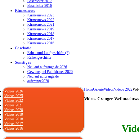
Beschicker 2017
Beschicker 2016
Kirmesnews
Kirmesnews 2023
Kirmesnews 2022
Kirmesnews 2021
Kirmesnews 2019
Kirmesnews 2018
Kirmesnews 2017
Kirmesnews 2016
Geschäfte
Fahr - und Laufgeschäfte (2)
Reihengeschäfte
Sonstiges
Neu auf aufcrange.de 2026
Gewinnspiel Palmkirmes 2026
Neu auf aufcrange.de
aufcrange2020
Home
Galerie
Videos
Videos 2022
Vid
Videos 2026
Videos 2025
Videos Cranger Weihnachtsz
Videos 2022
Videos 2021
Videos 2020
Videos 2019
Videos 2018
Videos 2017
Vid
Videos 2016