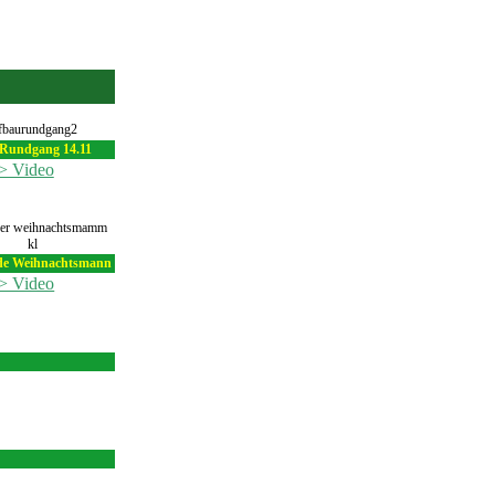
Rundgang 14.11
> Video
nde Weihnachtsmann
> Video