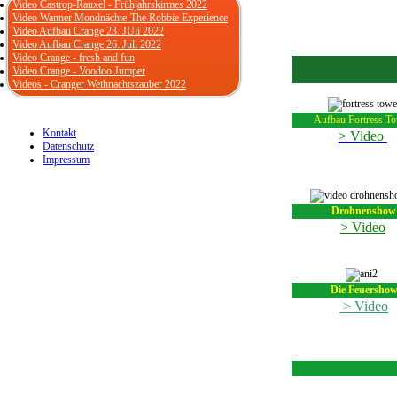
Video Castrop-Rauxel - Frühjahrskirmes 2022
Video Wanner Mondnächte-The Robbie Experience
Video Aufbau Crange 23. JUli 2022
Video Aufbau Crange 26. Juli 2022
Video Crange - fresh and fun
Video Crange - Voodoo Jumper
Videos - Cranger Weihnachtszauber 2022
Aufbau Fortress T
Kontakt
> Video
Datenschutz
Impressum
Drohnenshow
> Video
Die Feuersho
> Video