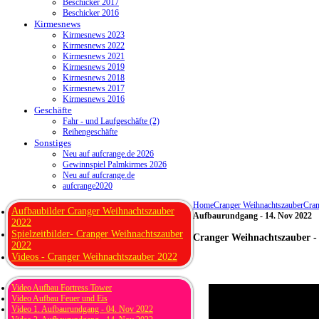
Beschicker 2017
Beschicker 2016
Kirmesnews
Kirmesnews 2023
Kirmesnews 2022
Kirmesnews 2021
Kirmesnews 2019
Kirmesnews 2018
Kirmesnews 2017
Kirmesnews 2016
Geschäfte
Fahr - und Laufgeschäfte (2)
Reihengeschäfte
Sonstiges
Neu auf aufcrange.de 2026
Gewinnspiel Palmkirmes 2026
Neu auf aufcrange.de
aufcrange2020
Home
Cranger Weihnachtszauber
Cran
Aufbaubilder Cranger Weihnachtszauber
Aufbaurundgang - 14. Nov 2022
2022
Spielzeitbilder- Cranger Weihnachtszauber
Cranger Weihnachtszauber -
2022
Videos - Cranger Weihnachtszauber 2022
Video Aufbau Fortress Tower
Video Aufbau Feuer und Eis
Video 1. Aufbaurundgang - 04. Nov 2022