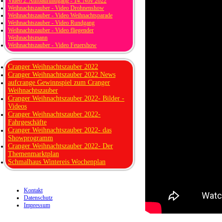
Video 2. Aufbaurundgang - 14. Nov 2022
Weihnachtszauber - Video Drohnenshow
Weihnachtszauber - Video Weihnachtsparade
Weihnachtszauber - Video Rundgang
Weihnachtszauber - Video fliegender
Weihnachtsmann
Weihnachtszauber - Video Feuershow
Cranger Weihnachtszauber 2022
Cranger Weihnachtszauber 2022 News
aufcrange Gewinnspiel zum Cranger
Weihnachtszauber
Cranger Weihnachtszauber 2022- Bilder -
Videos
Cranger Weihnachtszauber 2022-
Fahrgeschäfte
Cranger Weihnachtszauber 2022- das
Showprogramm
Cranger Weihnachtszauber 2022- Der
Themenmarktplan
Schmalhaus Wintereis Wochenplan
Kontakt
Datenschutz
Impressum