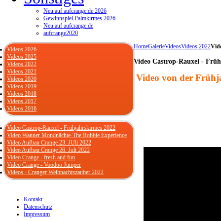
Neu auf aufcrange.de 2026
Gewinnspiel Palmkirmes 2026
Neu auf aufcrange.de
aufcrange2020
Home
Galerie
Videos
Videos 2022
Vid
Videos 2026
Videos 2025
Video Castrop-Rauxel - Früh
Videos 2022
Videos 2021
Video von der Frühj
Videos 2020
Videos 2019
Videos 2018
Videos 2017
Videos 2016
Video Castrop-Rauxel - Frühjahrskirmes 2022
Video Wanner Mondnächte-The Robbie Experience
Video Aufbau Crange 23. JUli 2022
Video Aufbau Crange 26. Juli 2022
Video Crange - fresh and fun
Video Crange - Voodoo Jumper
Videos - Cranger Weihnachtszauber 2022
Kontakt
Datenschutz
Impressum