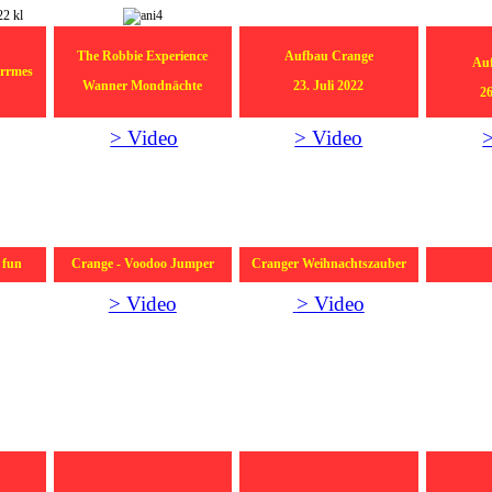
The R
obbie Experience
Aufbau Crange
Au
irrmes
Wanner Mondnächte
23. Juli 2022
26
> Video
> Video
 fun
Crange - Voodoo Jumper
Cranger Weihnachtszauber
> Video
> Video