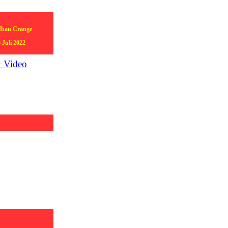
fbau Crange
 Juli 2022
> Video