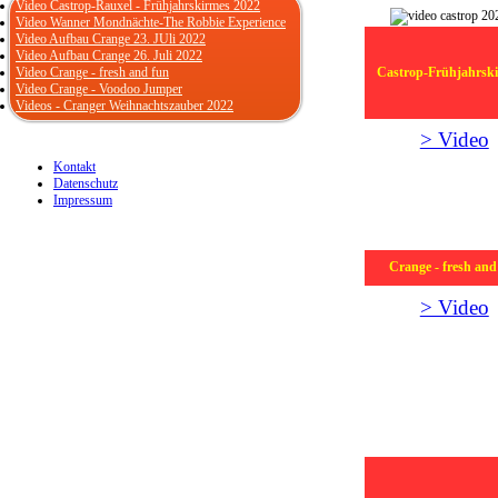
Video Castrop-Rauxel - Frühjahrskirmes 2022
Video Wanner Mondnächte-The Robbie Experience
Video Aufbau Crange 23. JUli 2022
Video Aufbau Crange 26. Juli 2022
Video Crange - fresh and fun
Castrop-Frühjahrsk
Video Crange - Voodoo Jumper
Videos - Cranger Weihnachtszauber 2022
> Video
Kontakt
Datenschutz
Impressum
Crange - fresh and
> Video