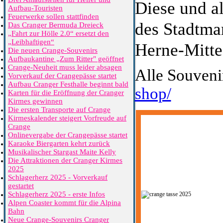
Diese und a
Aufbau-Touristen
Feuerwerke sollen stattfinden
des Stadtmar
Das Cranger Bermuda Dreieck
„Fahrt zur Hölle 2.0“ ersetzt den
„Leibhaftigen“
Herne-Mitte
Die neuen Crange-Souvenirs
Aufbaukantine „Zum Ritter" geöffnet
Crange-Neuheit muss leider absagen
Alle Souveni
Vorverkauf der Crangepässe startet
Aufbau Cranger Festhalle beginnt bald
shop/
Karten für die Eröffnung der Cranger
Kirmes gewinnen
Die ersten Transporte auf Crange
Kirmeskalender steigert Vorfreude auf
Crange
Onlinevergabe der Crangepässe startet
Karaoke Biergarten kehrt zurück
Musikalischer Stargast Maite Kelly
Die Attraktionen der Cranger Kirmes
2025
Schlagerherz 2025 - Vorverkauf
gestartet
Schlagerherz 2025 - erste Infos
Alpen Coaster kommt für die Alpina
Bahn
Neue Crange-Souvenirs Cranger