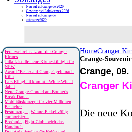
Neu auf aufcrange.de 2026
Gewinnspiel Palmkirmes 2026
Neu auf aufcrange.de
aufcrange2020
Home
Cranger Ki
Feuerwehreinsatz auf der Cranger
Kirmes
Crange-Souvenir
Julia I. ist die neue Kirmeskönigin für
NRW
Crange, 09. 
Award "Bester auf Crange" geht nach
Köln
Lars Klingbeil kommt - White Wheel
Cranger Ki
dabei
Neue Crange-Gondel am Bonner's
Break Dance
Mobilitätskonzept für vier Millionen
Besucher
Die neue Ko
Festumzug - „Wanne-Eickel völlig
euphorisiert“
Boxbude „Fight-Club“ wirft das
Handtuch
Drei Anlaufstellen für Helfer und