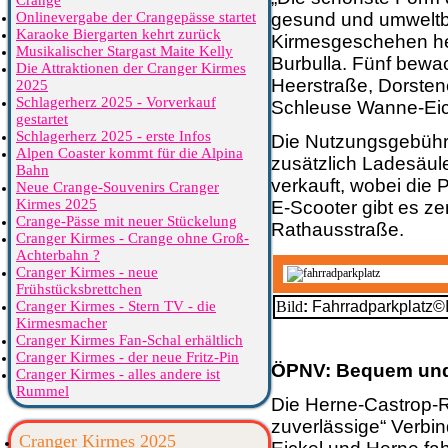
Crange
Onlinevergabe der Crangepässe startet
gesund und umweltb
Karaoke Biergarten kehrt zurück
Kirmesgeschehen her
Musikalischer Stargast Maite Kelly
Burbulla. Fünf bewa
Die Attraktionen der Cranger Kirmes
Heerstraße, Dorste
2025
Schlagerherz 2025 - Vorverkauf
Schleuse Wanne-Eick
gestartet
Schlagerherz 2025 - erste Infos
Die Nutzungsgebühr 
Alpen Coaster kommt für die Alpina
zusätzlich Ladesäul
Bahn
verkauft, wobei die
Neue Crange-Souvenirs Cranger
Kirmes 2025
E-Scooter gibt es ze
Crange-Pässe mit neuer Stückelung
Rathausstraße.
Cranger Kirmes - Crange ohne Groß-
Achterbahn ?
Cranger Kirmes - neue
Frühstücksbrettchen
Cranger Kirmes - Stern TV - die
Bild
:
Fahrradparkplatz©
Kirmesmacher
Cranger Kirmes Fan-Schal erhältlich
Cranger Kirmes - der neue Fritz-Pin
ÖPNV: Bequem und
Cranger Kirmes - alles andere ist
Rummel
Die Herne-Castrop-
zuverlässige“ Verb
Cranger Kirmes 2025