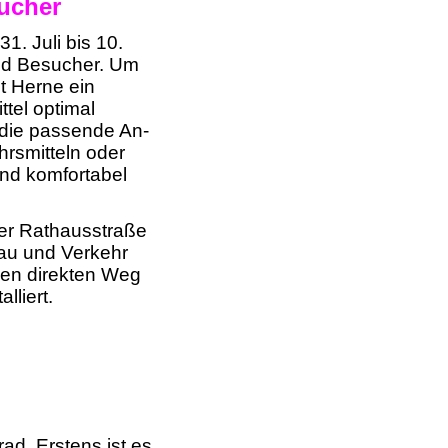
sucher
1. Juli bis 10.
und Besucher. Um
t Herne ein
tel optimal
 die passende An-
hrsmitteln oder
nd komfortabel
er Rathausstraße
bau und Verkehr
den direkten Weg
liert.
ad. Erstens ist es