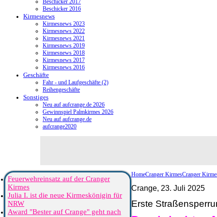
Beschicker 2017
Beschicker 2016
Kirmesnews
Kirmesnews 2023
Kirmesnews 2022
Kirmesnews 2021
Kirmesnews 2019
Kirmesnews 2018
Kirmesnews 2017
Kirmesnews 2016
Geschäfte
Fahr - und Laufgeschäfte (2)
Reihengeschäfte
Sonstiges
Neu auf aufcrange.de 2026
Gewinnspiel Palmkirmes 2026
Neu auf aufcrange.de
aufcrange2020
Home
Cranger Kirmes
Cranger Kirme
Feuerwehreinsatz auf der Cranger
Kirmes
Crange, 23. Juli 2025
Julia I. ist die neue Kirmeskönigin für
Erste Straßensperrun
NRW
Award "Bester auf Crange" geht nach