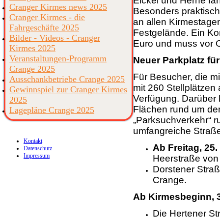
Eickel und Herne fa
Cranger Kirmes news 2025
Besonders praktisch:
Cranger Kirmes - die
an allen Kirmestag
Fahrgeschäfte 2025
Festgelände. Ein Kom
Bilder - Videos - Cranger
Euro und muss vor O
Kirmes 2025
Veranstaltungen-Programm
Neuer Parkplatz für
Crange 2025
Für Besucher, die mi
Ausschankbetriebe Crange 2025
mit 260 Stellplätzen
Gewinnspiel zur Cranger Kirmes
Verfügung. Darüber 
2025
Flächen rund um de
Lagepläne Crange 2025
„Parksuchverkehr“ r
umfangreiche Straß
Kontakt
Ab Freitag, 25. 
Datenschutz
Impressum
Heerstraße von 
Dorstener Straß
Crange.
Ab Kirmesbeginn, 31
Die Hertener St