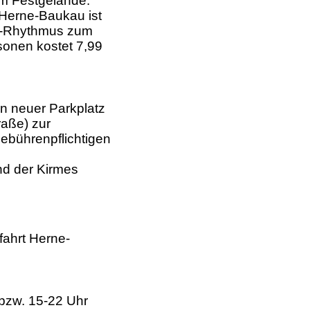
um Festgelände.
 Herne-Baukau ist
en-Rhythmus zum
rsonen kostet 7,99
in neuer Parkplatz
raße) zur
ebührenpflichtigen
nd der Kirmes
ahrt Herne-
 bzw. 15-22 Uhr