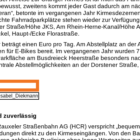
ewusst, zweitens kommt jeder Gast dadurch am nä
an“, betonte im vergangenen Jahr Kirmesdezernent
chte Fahrradparkplätze stehen wieder zur Verfügung:
ner Straße/Höhe JKS, Am Rhein-Herne-Kanal/Höhe A
el, Haupt-/Ecke Florastraße.
beträgt einen Euro pro Tag. Am Abstellplatz an der
en für E-Bikes bereit. Im vergangenen Jahr wurden 7
 Parkfläche am Busdreieck Heerstraße besonders nac
ntrale Abstellmöglichkeiten an der Dorstener Straße
Isabel_Diekmann
 zuverlässig
Rauxeler Straßenbahn AG (HCR) verspricht „beque
indungen direkt zu den Kirmeseingängen. Von den 