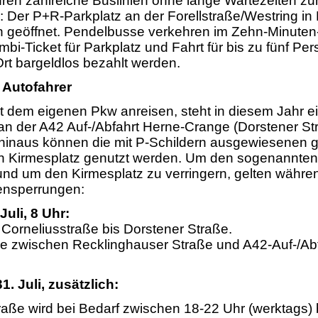
hren zahlreiche Buslinien ohne lange Wartezeiten z
 Der P+R-Parkplatz an der Forellstraße/Westring in
en geöffnet. Pendelbusse verkehren im Zehn-Minut
bi-Ticket für Parkplatz und Fahrt für bis zu fünf Pe
rt bargeldlos bezahlt werden.
 Autofahrer
t dem eigenen Pkw anreisen, steht in diesem Jahr e
 an der A42 Auf-/Abfahrt Herne-Crange (Dorstener St
hinaus können die mit P-Schildern ausgewiesenen g
n Kirmesplatz genutzt werden. Um den sogenannten
und um den Kirmesplatz zu verringern, gelten währe
ensperrungen:
Juli, 8 Uhr:
Corneliusstraße bis Dorstener Straße.
e zwischen Recklinghauser Straße und A42-Auf-/Abf
. Juli, zusätzlich:
raße wird bei Bedarf zwischen 18-22 Uhr (werktags)