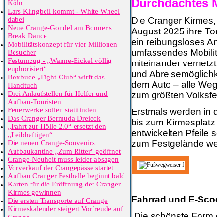
Durchdachtes Mo
Köln
Lars Klingbeil kommt - White Wheel
dabei
Die Cranger Kirmes, 
Neue Crange-Gondel am Bonner's
August 2025 ihre To
Break Dance
ein reibungsloses An
Mobilitätskonzept für vier Millionen
umfassendes Mobilit
Besucher
Festumzug - „Wanne-Eickel völlig
miteinander vernetz
euphorisiert“
und Abreisemöglichke
Boxbude „Fight-Club“ wirft das
dem Auto – alle Weg
Handtuch
Drei Anlaufstellen für Helfer und
zum größten Volksfe
Aufbau-Touristen
Feuerwerke sollen stattfinden
Erstmals werden in
Das Cranger Bermuda Dreieck
bis zum Kirmesplatz
„Fahrt zur Hölle 2.0“ ersetzt den
entwickelten Pfeile
„Leibhaftigen“
zum Festgelände wei
Die neuen Crange-Souvenirs
Aufbaukantine „Zum Ritter" geöffnet
Crange-Neuheit muss leider absagen
Vorverkauf der Crangepässe startet
Aufbau Cranger Festhalle beginnt bald
Karten für die Eröffnung der Cranger
Kirmes gewinnen
Fahrrad und E-Scoo
Die ersten Transporte auf Crange
Kirmeskalender steigert Vorfreude auf
„Die schönste Form d