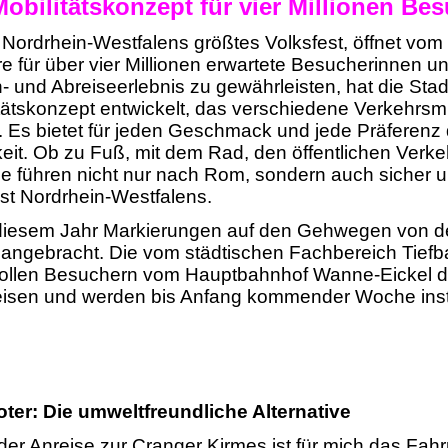
bilitätskonzept für vier Millionen Be
Nordrhein-Westfalens größtes Volksfest, öffnet vom 3
re für über vier Millionen erwartete Besucherinnen 
- und Abreiseerlebnis zu gewährleisten, hat die Stad
ätskonzept entwickelt, das verschiedene Verkehrsmit
t. Es bietet für jeden Geschmack und jede Präferenz
it. Ob zu Fuß, mit dem Rad, den öffentlichen Verke
e führen nicht nur nach Rom, sondern auch sicher u
st Nordrhein-Westfalens.
 diesem Jahr Markierungen auf den Gehwegen von d
 angebracht. Die vom städtischen Fachbereich Tief
 sollen Besuchern vom Hauptbahnhof Wanne-Eickel 
sen und werden bis Anfang kommender Woche instal
ter: Die umweltfreundliche Alternative
er Anreise zur Cranger Kirmes ist für mich das Fahrr