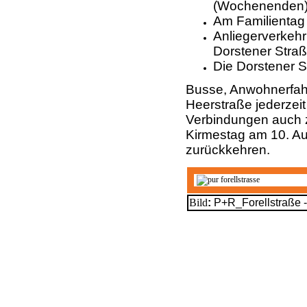
(Wochenenden) 
Am Familientag 
Anliegerverkeh
Dorstener Straß
Die Dorstener S
Busse, Anwohnerfah
Heerstraße jederzeit
Verbindungen auch z
Kirmestag am 10. Au
zurückkehren.
Bild
:
P+R_Forellstraße 