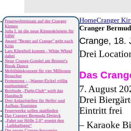
Home
Cranger Ki
Feuerwehreinsatz auf der Cranger
Kirmes
Cranger Bermud
Julia I. ist die neue Kirmeskönigin für
NRW
Crange, 18. 
Award "Bester auf Crange" geht nach
Köln
Lars Klingbeil kommt - White Wheel
Drei Locatio
dabei
Neue Crange-Gondel am Bonner's
Break Dance
Mobilitätskonzept für vier Millionen
Das Crang
Besucher
Festumzug - „Wanne-Eickel völlig
euphorisiert“
7. August 20
Boxbude „Fight-Club“ wirft das
Handtuch
Drei Biergärt
Drei Anlaufstellen für Helfer und
Aufbau-Touristen
Eintritt frei
Feuerwerke sollen stattfinden
Das Cranger Bermuda Dreieck
„Fahrt zur Hölle 2.0“ ersetzt den
– Karaoke Bi
„Leibhaftigen“
Die neuen Crange-Souvenirs