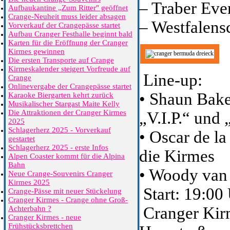
– Traber Eve
Aufbaukantine „Zum Ritter" geöffnet
Crange-Neuheit muss leider absagen
– Westfalens
Vorverkauf der Crangepässe startet
Aufbau Cranger Festhalle beginnt bald
Karten für die Eröffnung der Cranger
Kirmes gewinnen
Die ersten Transporte auf Crange
Kirmeskalender steigert Vorfreude auf
Line-up:
Crange
Onlinevergabe der Crangepässe startet
• Shaun Bake
Karaoke Biergarten kehrt zurück
Musikalischer Stargast Maite Kelly
Die Attraktionen der Cranger Kirmes
„V.I.P.“ und
2025
Schlagerherz 2025 - Vorverkauf
• Oscar de la
gestartet
Schlagerherz 2025 - erste Infos
die Kirmes
Alpen Coaster kommt für die Alpina
Bahn
• Woody van
Neue Crange-Souvenirs Cranger
Kirmes 2025
Start: 19:00
Crange-Pässe mit neuer Stückelung
Cranger Kirmes - Crange ohne Groß-
Cranger Kirm
Achterbahn ?
Cranger Kirmes - neue
Frühstücksbrettchen