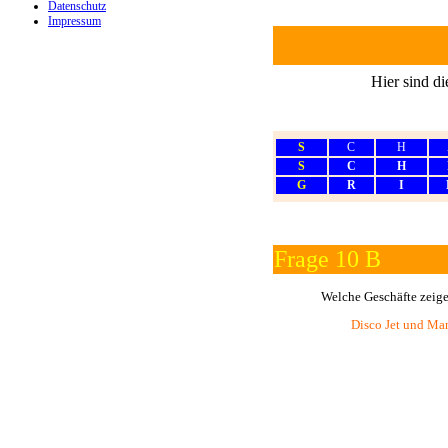
Datenschutz
Impressum
Hier sind d
S
C
H
S
C
H
G
R
I
Frage 10 B
Welche Geschäfte zeige
Disco Jet und Ma