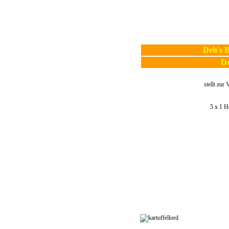
Deh's B
D
stellt zur
5 x 1 