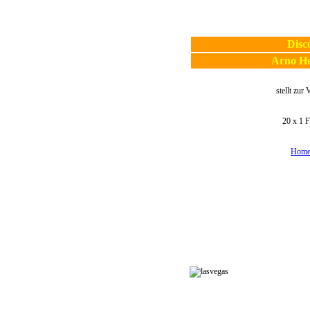
Disc
Arno H
stellt zur
20 x 1 F
Home