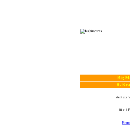
Big M
R. Kr
stellt zur
10 x 1 F
Home