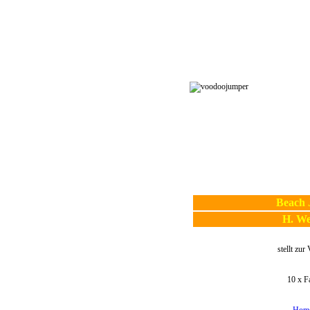
Beach 
H. We
stellt zur
10 x F