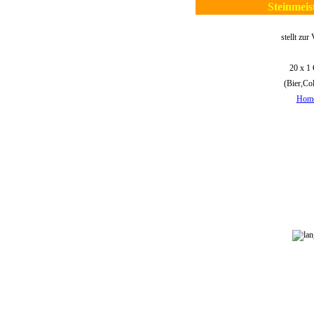
Steinmei
stellt zur
20 x 1 
(Bier,Col
Home