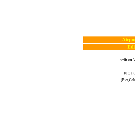
Airpo
Edl
stellt zur
10 x 1 
(Bier,Col