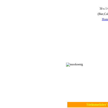
50 x 1 
(Bier,Col
Home
Steinmeister'