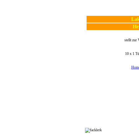
Lak
He
stellt zur
10 x 1 Tü
Home