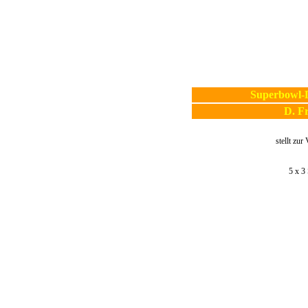
Superbowl-
D. F
stellt zur
5 x 3 