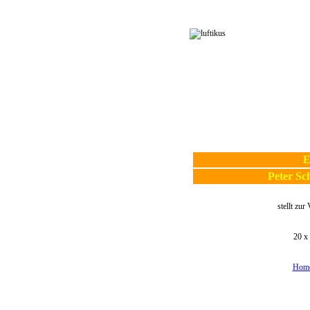
E
Peter Sc
stellt zur
20 x 
Home