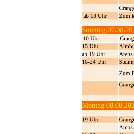
Crange
ab 18 Uhr
Zum 
Sonntag 07.08.20
10 Uhr
Crange
15 Uhr
Almhü
ab 19 Uhr
Arens'
18-24 Uhr
Steinm
Zum Ri
Crange
Montag 08.08.20
19 Uhr
Crange
Arens