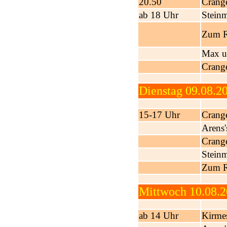
20.50
Crange
ab 18 Uhr
Steinm
Zum Ri
Max u
Crange
Dienstag 09.08.2
15-17 Uhr
Crange
Arens
Crange
Steinm
Zum Ri
Mittwoch 10.08.
ab 14 Uhr
Kirme