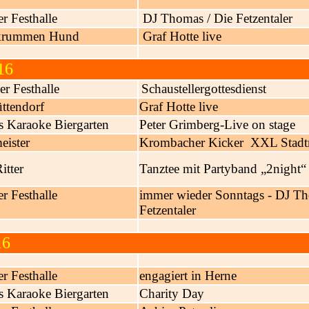
r Festhalle
DJ Thomas / Die Fetzentaler
krummen Hund
Graf Hotte live
16
r Festhalle
Schaustellergottesdienst
ttendorf
Graf Hotte live
s Karaoke Biergarten
Peter Grimberg-Live on stage
eister
Krombacher Kicker XXL Stadtm
tter
Tanztee mit Partyband „2night“
r Festhalle
i
mmer wieder Sonntags - DJ Th
Fetzentaler
16
r Festhalle
engagiert in Herne
's Karaoke Biergarten
Charity Day