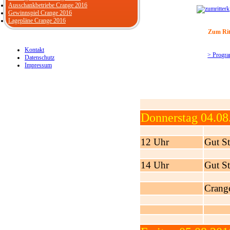
Ausschankbetriebe Crange 2016
Gewinnspiel Crange 2016
Lagepläne Crange 2016
Zum Rit
Kontakt
> Progr
Datenschutz
Impressum
Donnerstag 04.08
12 Uhr
Gut St
14 Uhr
Gut St
Crange