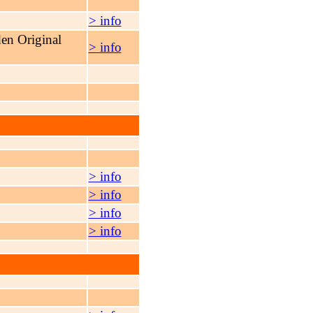
> info
den Original
> info
> info
> info
> info
> info