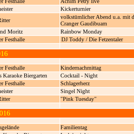
r Festhalle
Achim Petry live
eister
Kickerturnier
volkstümlicher Abend
u.a. mit 
tter
Cranger Gaudibuam
nd Moritz
Rainbow Monday
r Festhalle
DJ Toddy / Die Fetzentaler
016
r Festhalle
Kindernachmittag
's Karaoke Biergarten
Cocktail - Night
r Festhalle
Schlagerherz
eister
Singel Night
tter
"Pink Tuesday"
2016
sgelände
Familientag