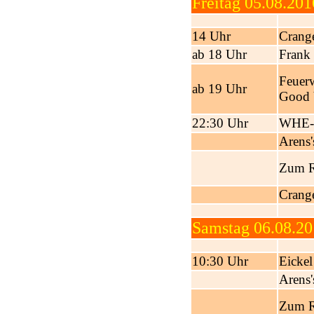
Freitag 05.08.201
14 Uhr
Crange
ab 18 Uhr
Frank
Feuerw
ab 19 Uhr
Good 
22:30 Uhr
WHE-
Arens'
Zum Ri
Crange
Samstag 06.08.20
10:30 Uhr
Eickel
Arens'
Zum R