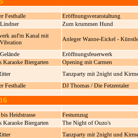
6
r Festhalle
Eröffnungsveranstaltung
 Lindner
Zum krummen Hund
erk auf'm Kanal mit
Anleger Wanne-Eickel - Künstl
Vibration
Gelände
Eröffnungsfeuerwerk
s Karaoke Biergarten
Opening mit Carmen
tter
Tanzparty mit 2night und Kirm
r Festhalle
DJ Thomas / Die Fetzentaler
16
 bis Heidstrasse
Festumzug
s Karaoke Biergarten
The Night of Ouzo's
itter
Tanzparty mit 2night und Kirm