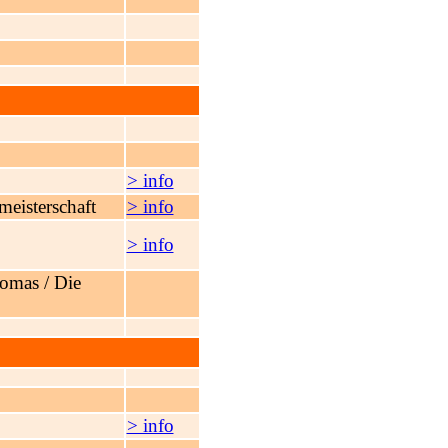
> info
eisterschaft
> info
> info
omas / Die
> info