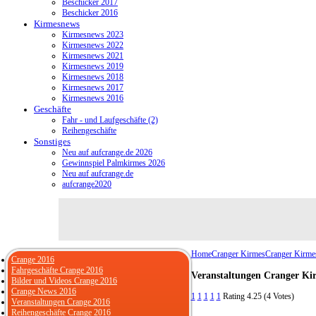
Beschicker 2017
Beschicker 2016
Kirmesnews
Kirmesnews 2023
Kirmesnews 2022
Kirmesnews 2021
Kirmesnews 2019
Kirmesnews 2018
Kirmesnews 2017
Kirmesnews 2016
Geschäfte
Fahr - und Laufgeschäfte (2)
Reihengeschäfte
Sonstiges
Neu auf aufcrange.de 2026
Gewinnspiel Palmkirmes 2026
Neu auf aufcrange.de
aufcrange2020
Home
Cranger Kirmes
Cranger Kirme
Crange 2016
Fahrgeschäfte Crange 2016
Veranstaltungen Cranger Ki
Bilder und Videos Crange 2016
Crange News 2016
1
1
1
1
1
Rating 4.25 (4 Votes)
Veranstaltungen Crange 2016
Reihengeschäfte Crange 2016