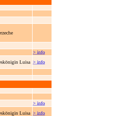
erzeche
> info
eskönigin Luisa
> info
> info
eskönigin Luisa
> info