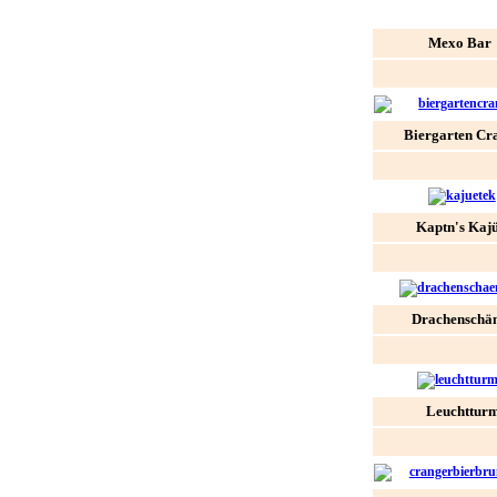
Mexo Bar
Biergarten Cr
Kaptn's Kajü
Drachenschä
Leuchttur