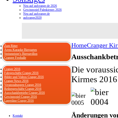
Neu auf aufcrange.de 2026
Gewinnspiel Palmkirmes 2026
Neu auf aufcrange.de
aufcrange2020
Home
Cranger Ki
Zum Ritter
Arens Karaoke Biergarten
Steinmeister's Bierpavillon
Ausschankbetr
Cranger Festhalle
Die voraussi
Crange 2016
Fahrgeschäfte Crange 2016
Kirmes 2016
Bilder und Videos Crange 2016
Crange News 2016
Veranstaltungen Crange 2016
Reihengeschäfte Crange 2016
Ausschankbetriebe Crange 2016
Gewinnspiel Crange 2016
Lagepläne Crange 2016
Änderungen vor
Kontakt