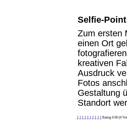
Selfie-Point
Zum ersten M
einen Ort g
fotografieren
kreativen F
Ausdruck ver
Fotos anschl
Gestaltung 
Standort we
1
1
1
1
1
1
1
1
1
1
Rating 0.00 (0 Vot