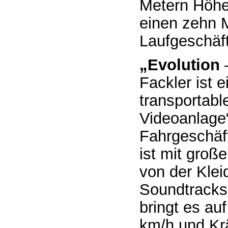
Metern Höhe 
einen zehn 
Laufgeschäft
„Evolution
Fackler ist 
transportabl
Videoanlage“
Fahrgeschäf
ist mit groß
von der Klei
Soundtracks 
bringt es au
km/h und Krä