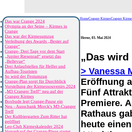
Home
Cranger Kirmes
Cranger Kirme
Das war Crange 2024
Olympia an der Seine – Kirmes in
Crange
Das war der Kirmesumzug
Herne, 03. Mai 2024
Verleihung des Awards „Bester auf
Crange“
Crange- Drei Tage vor dem Start
„Das wird
„Jupiter Riesenrad“ ersetzt das
„Bellevue“
Drei Anlaufstellen für Helfer und
> Vanessa 
Aufbau-Touristen
So wird der Festumzug
Eröffnung a
Crange-Plan sorgt für Durchblick
Vorstellung der Kirmessouvenirs 2024
Fünf Attrak
„M3 Cranger Treff“ neu auf der
Cranger Kirmes
Premiere. A
Boxbude legt Crange-Pause ein
Neu - Ausschank Morck's M3-Cranger
Rathaus gab
Treff
Der Kultbiergarten Zum Ritter hat
geöffnet
heute einen
Leo-Club Kirmeskalender 2024
Vorverkauf der Crange-Pässe startet