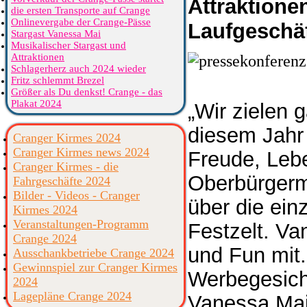
Attraktione
die ersten Transporte auf Crange
Onlinevergabe der Crange-Pässe
Laufgeschäf
Stargast Vanessa Mai
Musikalischer Stargast und
Attraktionen
Schlagerherz auch 2024 wieder
Fritz schlemmt Brezel
Größer als Du denkst! Crange - das
Plakat 2024
„Wir zielen 
diesem Jahr
Cranger Kirmes 2024
Cranger Kirmes news 2024
Freude, Leb
Cranger Kirmes - die
Oberbürgerm
Fahrgeschäfte 2024
Bilder - Videos - Cranger
über die ein
Kirmes 2024
Veranstaltungen-Programm
Festzelt. Va
Crange 2024
und Fun mit.
Ausschankbetriebe Crange 2024
Gewinnspiel zur Cranger Kirmes
Werbegesicht
2024
Lagepläne Crange 2024
Vanessa Mai 