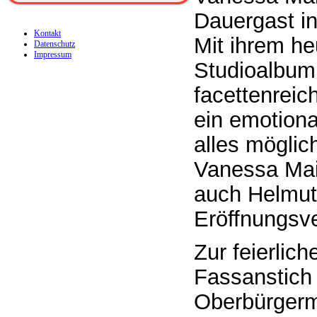
Dauergast i
Kontakt
Mit ihrem heu
Datenschutz
Impressum
Studioalbum „
facettenreich
ein emotiona
alles möglic
Vanessa Mai 
auch Helmut
Eröffnungsve
Zur feierlic
Fassanstich 
Oberbürgerme