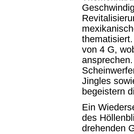
Geschwindigk
Revitalisier
mexikanisch
thematisiert
von 4 G, wob
ansprechen. 
Scheinwerfe
Jingles sow
begeistern d
Ein Wiederse
des Höllenbl
drehenden G