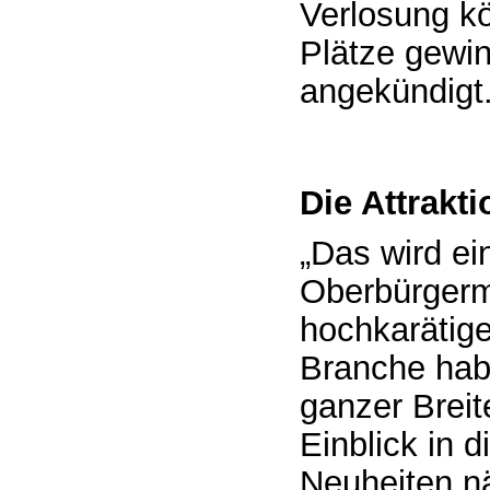
Verlosung k
Plätze gewin
angekündigt
Die Attrakt
„Das wird ei
Oberbürgerme
hochkarätig
Branche habe
ganzer Breit
Einblick in d
Neuheiten nä