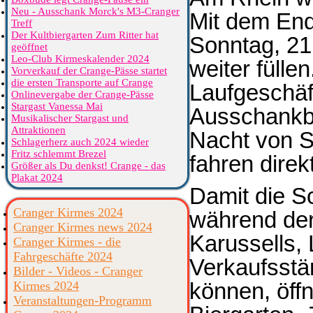
Neu - Ausschank Morck's M3-Cranger
Mit dem End
Treff
Der Kultbiergarten Zum Ritter hat
Sonntag, 21.
geöffnet
Leo-Club Kirmeskalender 2024
weiter fülle
Vorverkauf der Crange-Pässe startet
die ersten Transporte auf Crange
Laufgeschäf
Onlinevergabe der Crange-Pässe
Stargast Vanessa Mai
Ausschankbe
Musikalischer Stargast und
Attraktionen
Nacht von S
Schlagerherz auch 2024 wieder
Fritz schlemmt Brezel
fahren dire
Größer als Du denkst! Crange - das
Plakat 2024
Damit die Sc
Cranger Kirmes 2024
während der
Cranger Kirmes news 2024
Karussells,
Cranger Kirmes - die
Fahrgeschäfte 2024
Verkaufsstä
Bilder - Videos - Cranger
können, öff
Kirmes 2024
Veranstaltungen-Programm