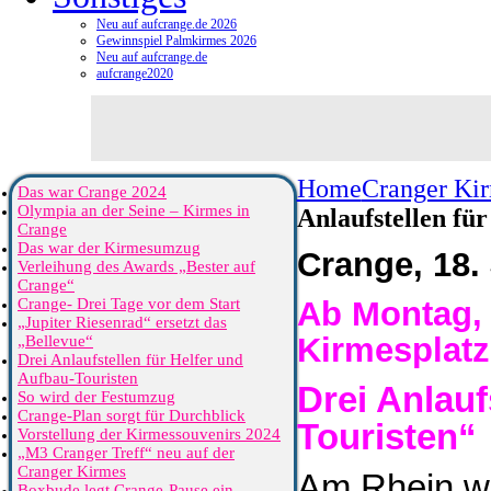
Neu auf aufcrange.de 2026
Gewinnspiel Palmkirmes 2026
Neu auf aufcrange.de
aufcrange2020
Home
Cranger Ki
Das war Crange 2024
Olympia an der Seine – Kirmes in
Anlaufstellen fü
Crange
Das war der Kirmesumzug
Crange, 18. 
Verleihung des Awards „Bester auf
Crange“
Crange- Drei Tage vor dem Start
Ab Montag, 2
„Jupiter Riesenrad“ ersetzt das
Kirmesplatz
„Bellevue“
Drei Anlaufstellen für Helfer und
Aufbau-Touristen
Drei Anlauf
So wird der Festumzug
Crange-Plan sorgt für Durchblick
Touristen“
Vorstellung der Kirmessouvenirs 2024
„M3 Cranger Treff“ neu auf der
Cranger Kirmes
Am Rhein wi
Boxbude legt Crange-Pause ein