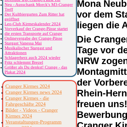
Mona Neuba
Neu - Ausschank Morck's M3-Cranger
Treff
vor dem St
Der Kultbiergarten Zum Ritter hat
geöffnet
liegen die 
Leo-Club Kirmeskalender 2024
Vorverkauf der Crange-Pässe startet
die ersten Transporte auf Crange
Die Crange
Onlinevergabe der Crange-Pässe
Stargast Vanessa Mai
Tage vor de
Musikalischer Stargast und
Attraktionen
Schlagerherz auch 2024 wieder
NRW zogen 
Fritz schlemmt Brezel
Größer als Du denkst! Crange - das
Montagmitt
Plakat 2024
der Vorbere
Cranger Kirmes 2024
Rhein-Herne
Cranger Kirmes news 2024
Cranger Kirmes - die
freuen uns!
Fahrgeschäfte 2024
Bilder - Videos - Cranger
Bewerbunge
Kirmes 2024
Veranstaltungen-Programm
Cranger Ki