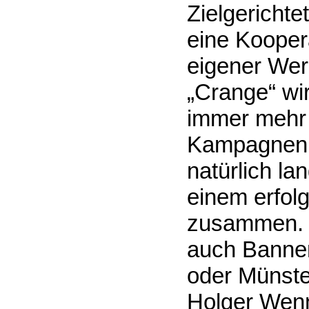
Zielgericht
eine Kooper
eigener Werb
„Crange“ wi
immer mehr i
Kampagnen f
natürlich la
einem erfol
zusammen. Na
auch Banner
oder Münster
Holger Wenn