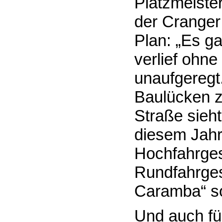
Platzmeister
der Cranger 
Plan: „Es g
verlief ohn
unaufgeregt
Baulücken z
Straße sieht
diesem Jahr 
Hochfahrges
Rundfahrge
Caramba“ so
Und auch für