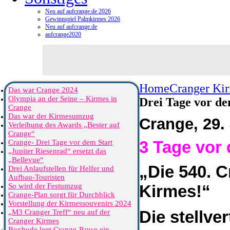
Neu auf aufcrange.de 2026
Gewinnspiel Palmkirmes 2026
Neu auf aufcrange.de
aufcrange2020
Home
Cranger Ki
Das war Crange 2024
Olympia an der Seine – Kirmes in
Drei Tage vor de
Crange
Das war der Kirmesumzug
Crange, 29. 
Verleihung des Awards „Bester auf
Crange“
3 Tage vor
Crange- Drei Tage vor dem Start
„Jupiter Riesenrad“ ersetzt das
„Bellevue“
„Die 540. 
Drei Anlaufstellen für Helfer und
Aufbau-Touristen
So wird der Festumzug
Kirmes!“
Crange-Plan sorgt für Durchblick
Vorstellung der Kirmessouvenirs 2024
Die stellve
„M3 Cranger Treff“ neu auf der
Cranger Kirmes
Boxbude legt Crange-Pause ein