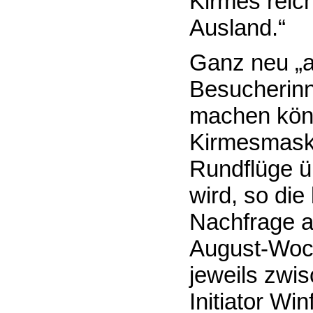
Kirmes reic
Ausland.“
Ganz neu „au
Besucherinn
machen könn
Kirmesmasko
Rundflüge ü
wird, so die
Nachfrage a
August-Woch
jeweils zwis
Initiator Wi