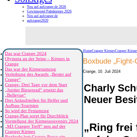
Neu auf aufcrange.de 2026
Gewinnspiel Palmkirmes 2026
Neu auf aufcrange.de
aufcrange2020
Home
Cranger Kirmes
Cranger Kirme
Das war Crange 2024
Olympia an der Seine – Kirmes in
Boxbude „Fight-
Crange
Das war der Kirmesumzug
Crange, 10. Juli 2024
Verleihung des Awards „Bester auf
Crange“
Crange- Drei Tage vor dem Start
Charly Schu
„Jupiter Riesenrad“ ersetzt das
„Bellevue“
Neuer Besit
Drei Anlaufstellen für Helfer und
Aufbau-Touristen
So wird der Festumzug
Crange-Plan sorgt für Durchblick
Vorstellung der Kirmessouvenirs 2024
„Ring frei
„M3 Cranger Treff“ neu auf der
Cranger Kirmes
Boxbude legt Crange-Pause ein