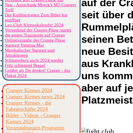
auf der Cr
Neu - Ausschank Morck's M3-Cranger
Treff
seit über 
Der Kultbiergarten Zum Ritter hat
geöffnet
Rummelplä
Leo-Club Kirmeskalender 2024
Vorverkauf der Crange-Pässe startet
die ersten Transporte auf Crange
seinen Bet
Onlinevergabe der Crange-Pässe
Stargast Vanessa Mai
neue Besit
Musikalischer Stargast und
Attraktionen
aus Krankh
Schlagerherz auch 2024 wieder
Fritz schlemmt Brezel
Größer als Du denkst! Crange - das
uns komme
Plakat 2024
aber auf j
Cranger Kirmes 2024
Cranger Kirmes news 2024
Platzmeist
Cranger Kirmes - die
Fahrgeschäfte 2024
Bilder - Videos - Cranger
Kirmes 2024
Veranstaltungen-Programm