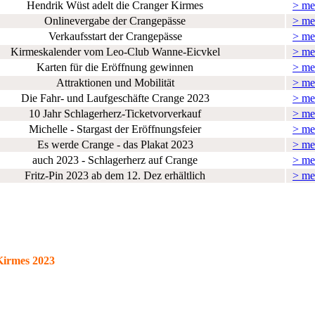
Hendrik Wüst adelt die Cranger Kirmes
> me
Onlinevergabe der Crangepässe
> me
Verkaufsstart der Crangepässe
> me
Kirmeskalender vom Leo-Club Wanne-Eicvkel
> me
Karten für die Eröffnung gewinnen
> me
Attraktionen und Mobilität
> me
Die Fahr- und Laufgeschäfte Crange 2023
> me
10 Jahr Schlagerherz-Ticketvorverkauf
> me
Michelle - Stargast der Eröffnungsfeier
> me
Es werde Crange - das Plakat 2023
> me
auch 2023 - Schlagerherz auf Crange
> me
Fritz-Pin 2023 ab dem 12. Dez erhältlich
> me
Kirmes 2023