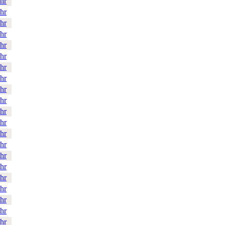
hr
hr
hr
hr
hr
hr
hr
hr
hr
hr
hr
hr
hr
hr
hr
hr
hr
hr
hr
hr
hr