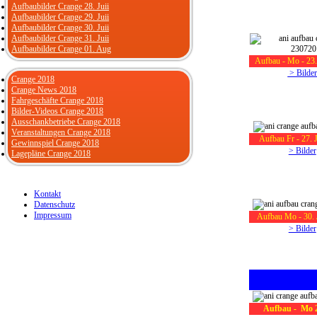
Aufbaubilder Crange 28. Juii
Aufbaubilder Crange 29. Juii
Aufbaubilder Crange 30. Juii
Aufbaubilder Crange 31. Juii
Aufbaubilder Crange 01. Aug
Aufbau - Mo - 23.
> Bilde
Crange 2018
Crange News 2018
Fahrgeschäfte Crange 2018
Bilder-Videos Crange 2018
Ausschankbetriebe Crange 2018
Veranstaltungen Crange 2018
Aufbau Fr - 27. 
Gewinnspiel Crange 2018
> Bilder
Lagepläne Crange 2018
Kontakt
Datenschutz
Impressum
Aufbau Mo - 30. 
> Bilder
Aufbau - Mo 2