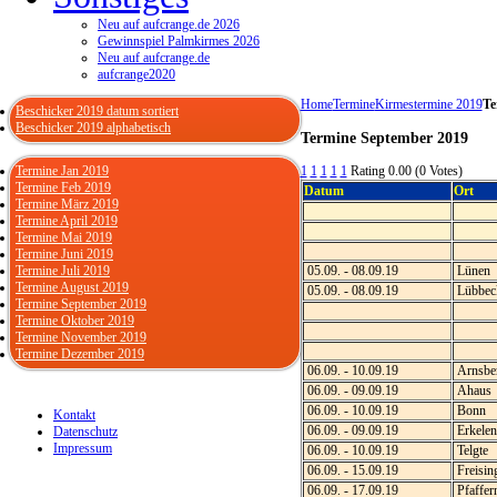
Neu auf aufcrange.de 2026
Gewinnspiel Palmkirmes 2026
Neu auf aufcrange.de
aufcrange2020
Home
Termine
Kirmestermine 2019
Te
Beschicker 2019 datum sortiert
Beschicker 2019 alphabetisch
Termine September 2019
Termine Jan 2019
1
1
1
1
1
Rating 0.00 (0 Votes)
Termine Feb 2019
Datum
Ort
Termine März 2019
Termine April 2019
Termine Mai 2019
Termine Juni 2019
Termine Juli 2019
05.09. - 08.09.19
Lünen
Termine August 2019
05.09. - 08.09.19
Lübbec
Termine September 2019
Termine Oktober 2019
Termine November 2019
Termine Dezember 2019
06.09. - 10.09.19
Arnsbe
06.09. - 09.09.19
Ahaus
06.09. - 10.09.19
Bonn
Kontakt
06.09. - 09.09.19
Erkelen
Datenschutz
Impressum
06.09. - 10.09.19
Telgte
06.09. - 15.09.19
Freisin
06.09. - 17.09.19
Pfaffer