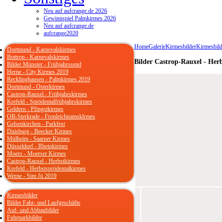
Neu auf aufcrange.de 2026
Gewinnspiel Palmkirmes 2026
Neu auf aufcrange.de
aufcrange2020
Home
Galerie
Kirmesbilder
Kirmesbild
Dortmund - Karnevalskirmes
Bottrop - Karnevalskirmes
Bilder Castrop-Rauxel - Her
Bilder Münster - Frühjahrssend
Herne - City Kirmes 2019
Recklinghausen - Palmkirmes 2019
Dortmund - Osterkirmes
Castrop-Rauxel - Frühjahrskirmes
Krefeld - Sprödentalfrühjahrskirmes
Geldern - Pfingstkirmes
OB-Sterkrade - Fronleichnamsklrmes
Gelsenkirchen - Parkfest
Duisburg - Beecker Kirmes
Mülheim - Saarner Kirmes
Düsseldorf - Rheinkirmes
Moers - Moerser Kirmes
Castrop-Rauxel - Herbstkirmes
Krefeld - Herbstsprödentalkirmes
Werne - Sim Jü 2019
Kirmesbilder
Bilder Fahr- und Laufgeschäfte
Auf- und Abbaubilder
Fuhrparkbilder