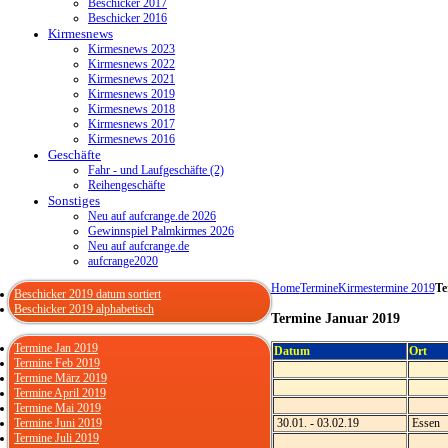
Beschicker 2017
Beschicker 2016
Kirmesnews
Kirmesnews 2023
Kirmesnews 2022
Kirmesnews 2021
Kirmesnews 2019
Kirmesnews 2018
Kirmesnews 2017
Kirmesnews 2016
Geschäfte
Fahr - und Laufgeschäfte (2)
Reihengeschäfte
Sonstiges
Neu auf aufcrange.de 2026
Gewinnspiel Palmkirmes 2026
Neu auf aufcrange.de
aufcrange2020
Home
Termine
Kirmestermine 2019
Te
Beschicker 2019 datum sortiert
Beschicker 2019 alphabetisch
Termine Januar 2019
Termine Jan 2019
Datum
Ort
Termine Feb 2019
Termine März 2019
Termine April 2019
Termine Mai 2019
Termine Juni 2019
30.01. - 03.02.19
Essen
Termine Juli 2019