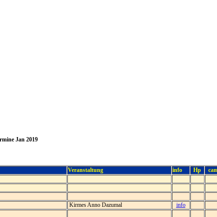
rmine Jan 2019
Veranstaltung
info
Hp
ca
Kirmes Anno Dazumal
info