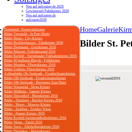
Neu auf aufcrange.de 2026
Gewinnspiel Palmkirmes 2026
Neu auf aufcrange.de
aufcrange2020
Home
Galerie
Kirm
Dortmund - Karnevalskirmes
Bilder Versmold - St.Petri Markt
Bilder Herne - City-Kirmes
Bilder St. P
Bilder Recklinghausen - Palmkirmes 2016
Bilder Dortmund - Osterkirmes 2016
Bilder Münster- Frühjahrssend 2016
Bilder Krefeld - Sprödentaler Frühjahrskirmes 2016
Bilder M'gladbach-Rheydt - Frühkirmes
Bilder Menden - Pfingstkirmes 2016
Bilder Geldern- Pfingstkirmes 2016
Aufbaubilder Ob-Sterkrade - Fronleichnamskirmes
Bilder OB-Sterkrade - Fronleichnamskirmes
Bilder OB-Sterkrade - Biergarten Zum Ritter
Bilder Wuppertal - Mega Kirmes
Bilder Mülheim - Saarner Kirmes
Bilder Düsseldorf - Rheinkirmes 2016
Bilder - Duisburg - Beecker Kirmes 2016
Bilder - Moers - Moerser Kirmes
Bilder - Eisleben - Eisleber Wiese
Bilder - Haaner Kirmes 2016
Bilder Krefeld-Sprödentalherbstkirmes 2016
Bilder Werne - SimJü 2016
Bilder Soest - Allerheiligenkirmes 2016
Bilder Dinslaken - Martinikirmes