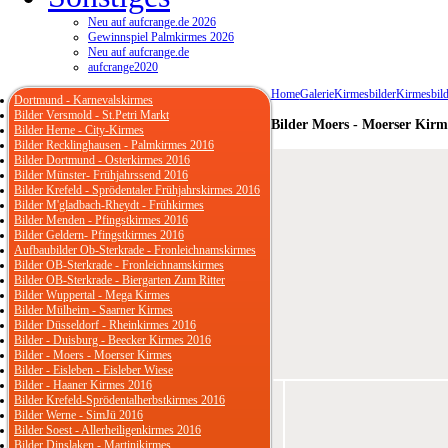
Neu auf aufcrange.de 2026
Gewinnspiel Palmkirmes 2026
Neu auf aufcrange.de
aufcrange2020
Home
Galerie
Kirmesbilder
Kirmesbild
Dortmund - Karnevalskirmes
Bilder Versmold - St.Petri Markt
Bilder Moers - Moerser Kirm
Bilder Herne - City-Kirmes
Bilder Recklinghausen - Palmkirmes 2016
Bilder Dortmund - Osterkirmes 2016
Bilder Münster- Frühjahrssend 2016
Bilder Krefeld - Sprödentaler Frühjahrskirmes 2016
Bilder M'gladbach-Rheydt - Frühkirmes
Bilder Menden - Pfingstkirmes 2016
Bilder Geldern- Pfingstkirmes 2016
Aufbaubilder Ob-Sterkrade - Fronleichnamskirmes
Bilder OB-Sterkrade - Fronleichnamskirmes
Bilder OB-Sterkrade - Biergarten Zum Ritter
Bilder Wuppertal - Mega Kirmes
Bilder Mülheim - Saarner Kirmes
Bilder Düsseldorf - Rheinkirmes 2016
Bilder - Duisburg - Beecker Kirmes 2016
Bilder - Moers - Moerser Kirmes
Bilder - Eisleben - Eisleber Wiese
Bilder - Haaner Kirmes 2016
Bilder Krefeld-Sprödentalherbstkirmes 2016
Bilder Werne - SimJü 2016
Bilder Soest - Allerheiligenkirmes 2016
Bilder Dinslaken - Martinikirmes