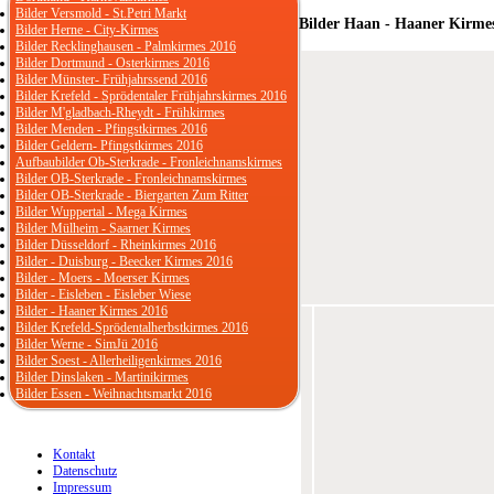
Bilder Versmold - St.Petri Markt
Bilder Haan - Haaner Kirme
Bilder Herne - City-Kirmes
Bilder Recklinghausen - Palmkirmes 2016
Bilder Dortmund - Osterkirmes 2016
Bilder Münster- Frühjahrssend 2016
Bilder Krefeld - Sprödentaler Frühjahrskirmes 2016
Bilder M'gladbach-Rheydt - Frühkirmes
Bilder Menden - Pfingstkirmes 2016
Bilder Geldern- Pfingstkirmes 2016
Aufbaubilder Ob-Sterkrade - Fronleichnamskirmes
Bilder OB-Sterkrade - Fronleichnamskirmes
Bilder OB-Sterkrade - Biergarten Zum Ritter
Bilder Wuppertal - Mega Kirmes
Bilder Mülheim - Saarner Kirmes
Bilder Düsseldorf - Rheinkirmes 2016
Bilder - Duisburg - Beecker Kirmes 2016
Bilder - Moers - Moerser Kirmes
Bilder - Eisleben - Eisleber Wiese
Bilder - Haaner Kirmes 2016
Bilder Krefeld-Sprödentalherbstkirmes 2016
Bilder Werne - SimJü 2016
Bilder Soest - Allerheiligenkirmes 2016
Bilder Dinslaken - Martinikirmes
Bilder Essen - Weihnachtsmarkt 2016
Kontakt
Datenschutz
Impressum