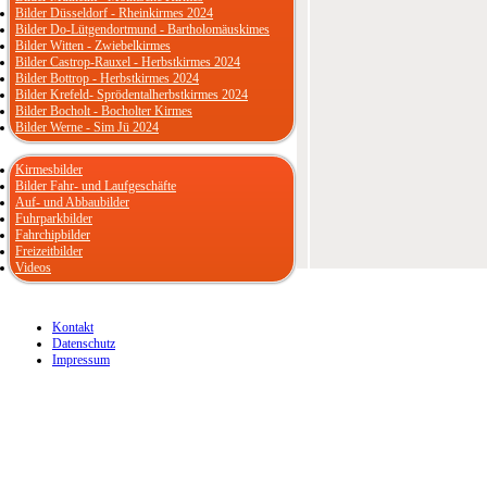
Bilder Düsseldorf - Rheinkirmes 2024
Bilder Do-Lütgendortmund - Bartholomäuskimes
Bilder Witten - Zwiebelkirmes
Bilder Castrop-Rauxel - Herbstkirmes 2024
Bilder Bottrop - Herbstkirmes 2024
Bilder Krefeld- Sprödentalherbstkirmes 2024
Bilder Bocholt - Bocholter Kirmes
Bilder Werne - Sim Jü 2024
Kirmesbilder
Bilder Fahr- und Laufgeschäfte
Auf- und Abbaubilder
Fuhrparkbilder
Fahrchipbilder
Freizeitbilder
Videos
Kontakt
Datenschutz
Impressum