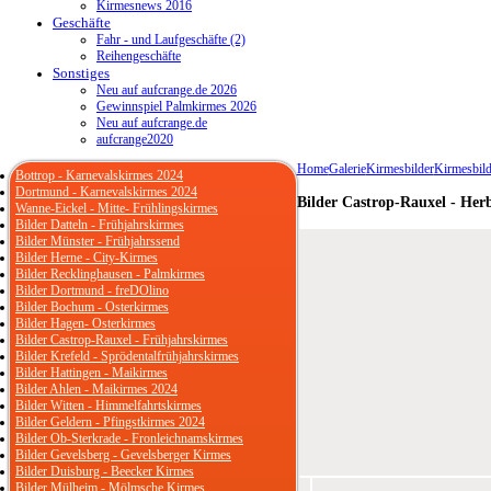
Kirmesnews 2016
Geschäfte
Fahr - und Laufgeschäfte (2)
Reihengeschäfte
Sonstiges
Neu auf aufcrange.de 2026
Gewinnspiel Palmkirmes 2026
Neu auf aufcrange.de
aufcrange2020
Home
Galerie
Kirmesbilder
Kirmesbild
Bottrop - Karnevalskirmes 2024
Dortmund - Karnevalskirmes 2024
Bilder Castrop-Rauxel - Her
Wanne-Eickel - Mitte- Frühlingskirmes
Bilder Datteln - Frühjahrskirmes
Bilder Münster - Frühjahrssend
Bilder Herne - City-Kirmes
Bilder Recklinghausen - Palmkirmes
Bilder Dortmund - freDOlino
Bilder Bochum - Osterkirmes
Bilder Hagen- Osterkirmes
Bilder Castrop-Rauxel - Frühjahrskirmes
Bilder Krefeld - Sprödentalfrühjahrskirmes
Bilder Hattingen - Maikirmes
Bilder Ahlen - Maikirmes 2024
Bilder Witten - Himmelfahrtskirmes
Bilder Geldern - Pfingstkirmes 2024
Bilder Ob-Sterkrade - Fronleichnamskirmes
Bilder Gevelsberg - Gevelsberger Kirmes
Bilder Duisburg - Beecker Kirmes
Bilder Mülheim - Mölmsche Kirmes