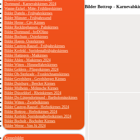
Dortmund - Karnevalskirmes 2024
Bilder Bottrop - Karnevalsk
Wanne-Eickel - Mitte- Frühlingskirmes
Bilder Datteln - Frühjahrskirmes
Bilder Münster - Frühjahrssend
Bilder Herne - City-Kirmes
Bilder Recklinghausen - Palmkirmes
Bilder Dortmund - freDOlino
Bilder Bochum - Osterkirmes
Bilder Hagen- Osterkirmes
Bilder Castrop-Rauxel - Frühjahrskirmes
Bilder Krefeld - Sprödentalfrühjahrskirmes
Bilder Hattingen - Maikirmes
Bilder Ahlen - Maikirmes 2024
Bilder Witten - Himmelfahrtskirmes
Bilder Geldern - Pfingstkirmes 2024
Bilder Ob-Sterkrade - Fronleichnamskirmes
Bilder Gevelsberg - Gevelsberger Kirmes
Bilder Duisburg - Beecker Kirmes
Bilder Mülheim - Mölmsche Kirmes
Bilder Düsseldorf - Rheinkirmes 2024
Bilder Do-Lütgendortmund - Bartholomäuskimes
Bilder Witten - Zwiebelkirmes
Bilder Castrop-Rauxel - Herbstkirmes 2024
Bilder Bottrop - Herbstkirmes 2024
Bilder Krefeld- Sprödentalherbstkirmes 2024
Bilder Bocholt - Bocholter Kirmes
Bilder Werne - Sim Jü 2024
Kirmesbilder