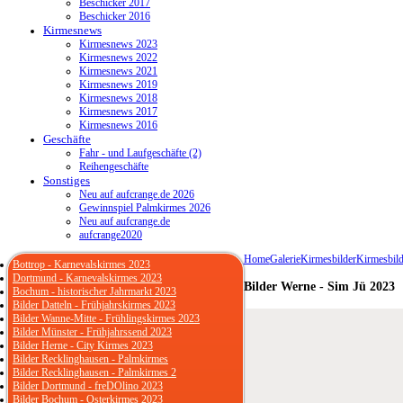
Beschicker 2017
Beschicker 2016
Kirmesnews
Kirmesnews 2023
Kirmesnews 2022
Kirmesnews 2021
Kirmesnews 2019
Kirmesnews 2018
Kirmesnews 2017
Kirmesnews 2016
Geschäfte
Fahr - und Laufgeschäfte (2)
Reihengeschäfte
Sonstiges
Neu auf aufcrange.de 2026
Gewinnspiel Palmkirmes 2026
Neu auf aufcrange.de
aufcrange2020
Home
Galerie
Kirmesbilder
Kirmesbild
Bottrop - Karnevalskirmes 2023
Dortmund - Karnevalskirmes 2023
Bilder Werne - Sim Jü 2023
Bochum - historischer Jahrmarkt 2023
Bilder Datteln - Frühjahrskirmes 2023
Bilder Wanne-Mitte - Frühlingskirmes 2023
Bilder Münster - Frühjahrssend 2023
Bilder Herne - City Kirmes 2023
Bilder Recklinghausen - Palmkirmes
Bilder Recklinghausen - Palmkirmes 2
Bilder Dortmund - freDOlino 2023
Bilder Bochum - Osterkirmes 2023