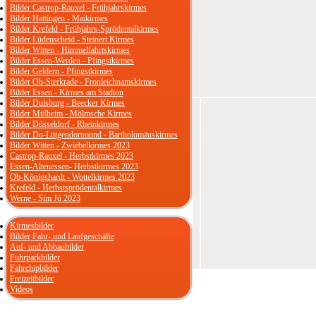
Bilder Castrop-Rauxel - Frühjahrskirmes
Bilder Hattingen - Maikirmes
Bilder Krefeld - Frühjahrs-Sprödentalkirmes
Bilder Lüdenscheid - Steinert Kirmes
Bilder Witten - Himmelfahrtskirmes
Bilder Essen-Werden - Pfingstkirmes
Bilder Geldern - Pfingstkirmes
Bilder Ob-Sterkrade - Fronleichnamskirmes
Bilder Essen - Kirmes am Stadion
Bilder Duisburg - Beecker Kirmes
Bilder Mülheim - Mölmsche Kirmes
Bilder Düsseldorf - Rheinkirmes
Bilder Do-Lütgendortmund - Bartholomäuskirmes
Bilder Witten - Zwiebelkirmes 2023
Castrop-Rauxel - Herbstkirmes 2023
Essen-Altenessen- Herbstkirmes 2023
Ob-Königshardt - Wottelkirmes 2023
Krefeld - Herbstsprödentalkirmes
Werne - Sim Jü 2023
Kirmesbilder
Bilder Fahr- und Laufgeschäfte
Auf- und Abbaubilder
Fuhrparkbilder
Fahrchipbilder
Freizeitbilder
Videos