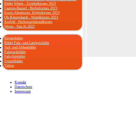
Bilder Witten - Zwiebelkirmes 2023
Castrop-Rauxel - Herbstkirmes 2023
Essen-Altenessen- Herbstkirmes 2023
Ob-Königshardt - Wottelkirmes 2023
Krefeld - Herbstsprödentalkirmes
Werne - Sim Jü 2023
Kirmesbilder
Bilder Fahr- und Laufgeschäfte
Auf- und Abbaubilder
Fuhrparkbilder
Fahrchipbilder
Freizeitbilder
Videos
Kontakt
Datenschutz
Impressum