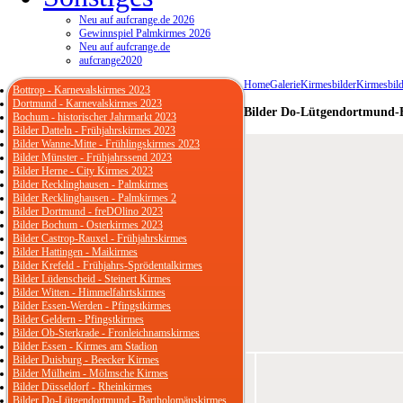
Neu auf aufcrange.de 2026
Gewinnspiel Palmkirmes 2026
Neu auf aufcrange.de
aufcrange2020
Home
Galerie
Kirmesbilder
Kirmesbild
Bottrop - Karnevalskirmes 2023
Dortmund - Karnevalskirmes 2023
Bilder Do-Lütgendortmund-
Bochum - historischer Jahrmarkt 2023
Bilder Datteln - Frühjahrskirmes 2023
Bilder Wanne-Mitte - Frühlingskirmes 2023
Bilder Münster - Frühjahrssend 2023
Bilder Herne - City Kirmes 2023
Bilder Recklinghausen - Palmkirmes
Bilder Recklinghausen - Palmkirmes 2
Bilder Dortmund - freDOlino 2023
Bilder Bochum - Osterkirmes 2023
Bilder Castrop-Rauxel - Frühjahrskirmes
Bilder Hattingen - Maikirmes
Bilder Krefeld - Frühjahrs-Sprödentalkirmes
Bilder Lüdenscheid - Steinert Kirmes
Bilder Witten - Himmelfahrtskirmes
Bilder Essen-Werden - Pfingstkirmes
Bilder Geldern - Pfingstkirmes
Bilder Ob-Sterkrade - Fronleichnamskirmes
Bilder Essen - Kirmes am Stadion
Bilder Duisburg - Beecker Kirmes
Bilder Mülheim - Mölmsche Kirmes
Bilder Düsseldorf - Rheinkirmes
Bilder Do-Lütgendortmund - Bartholomäuskirmes