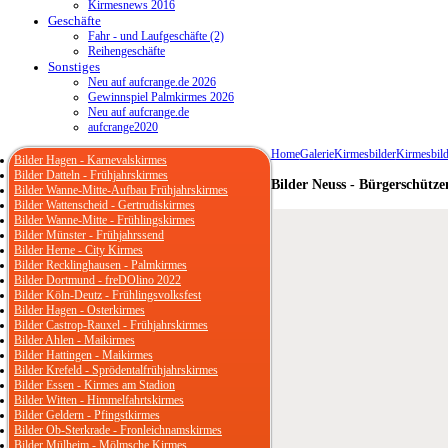
Kirmesnews 2016
Geschäfte
Fahr - und Laufgeschäfte (2)
Reihengeschäfte
Sonstiges
Neu auf aufcrange.de 2026
Gewinnspiel Palmkirmes 2026
Neu auf aufcrange.de
aufcrange2020
Home
Galerie
Kirmesbilder
Kirmesbild
Bilder Hagen - Karnevalskirmes
Bilder Datteln - Frühjahrskirmes
Bilder Neuss - Bürgerschütze
Bilder Wanne-Mitte-Aufbau Frühjahrskirmes
Bilder Wattenscheid - Gertrudiskirmes
Bilder Wanne-Mitte - Frühlingskirmes
Bilder Münster - Frühjahrssend
Bilder Herne - City Kirmes
Bilder Recklinghausen - Palmkirmes
Bilder Dortmund - freDOlino 2022
Bilder Köln-Deutz - Frühlingsvolksfest
Bilder Hagen - Osterkirmes
Bilder Castrop-Rauxel - Frühjahrskirmes
Bilder Ahlen - Maikirmes
Bilder Hattingen - Maikirmes
Bilder Krefeld - Sprödentalfrühjahrskirmes
Bilder Essen - Kirmes am Stadion
Bilder Witten - Himmelfahrtskirmes
Bilder Geldern - Pfingstkirmes
Bilder Ob-Sterkrade - Fronleichnamskirmes
Bilder Mülheim - Mölmsche Kirmes