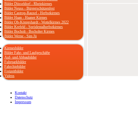
Bilder Düsseldorf - Rheinkirmes
Bilder Neuss - Bürgerschützenfest
Bilder Castrop-Rauxel - Herbstkirmes
Bilder Haan - Haaner Kirmes
Bilder Ob-Königshardt - Wottelkirmes 2022
Bilder Krefeld - Sprödentalherbstkirmes
Bilder Bocholt - Bocholter Kirmes
Bilder Werne - Sim Jü
Kirmesbilder
Bilder Fahr- und Laufgeschäfte
Auf- und Abbaubilder
Fuhrparkbilder
Fahrchipbilder
Freizeitbilder
Videos
Kontakt
Datenschutz
Impressum