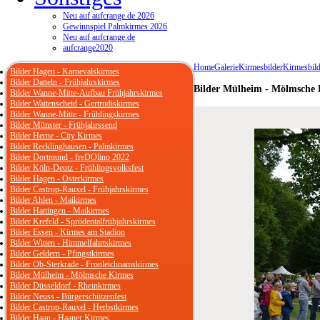
Neu auf aufcrange.de 2026
Gewinnspiel Palmkirmes 2026
Neu auf aufcrange.de
aufcrange2020
Home
Galerie
Kirmesbilder
Kirmesbild
Bilder Hagen - Karnevalskirmes
Bilder Datteln - Frühjahrskirmes
Bilder Mülheim - Mölmsche 
Bilder Wanne-Mitte-Aufbau Frühjahrskirmes
Bilder Wattenscheid - Gertrudiskirmes
Bilder Wanne-Mitte - Frühlingskirmes
Bilder Münster - Frühjahrssend
Bilder Herne - City Kirmes
Bilder Recklinghausen - Palmkirmes
Bilder Dortmund - freDOlino 2022
Bilder Köln-Deutz - Frühlingsvolksfest
Bilder Hagen - Osterkirmes
Bilder Castrop-Rauxel - Frühjahrskirmes
Bilder Ahlen - Maikirmes
Bilder Hattingen - Maikirmes
Bilder Krefeld - Sprödentalfrühjahrskirmes
Bilder Essen - Kirmes am Stadion
Bilder Witten - Himmelfahrtskirmes
Bilder Geldern - Pfingstkirmes
Bilder Ob-Sterkrade - Fronleichnamskirmes
Bilder Mülheim - Mölmsche Kirmes
Bilder Düsseldorf - Rheinkirmes
Bilder Neuss - Bürgerschützenfest
Bilder Castrop-Rauxel - Herbstkirmes
Bilder Haan - Haaner Kirmes