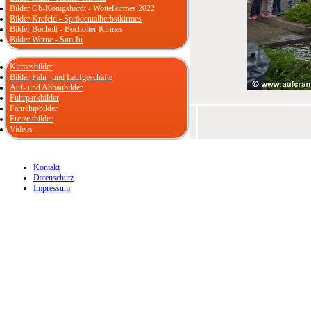
Bilder Ob-Königshardt - Wottelkirmes 2022
Bilder Krefeld - Sprödentalherbstkirmes
Bilder Bocholt - Bocholter Kirmes
Bilder Werne - Sim Jü
Kirmesbilder
Bilder Fahr- und Laufgeschäfte
Auf- und Abbaubilder
Fuhrparkbilder
Fahrchipbilder
Freizeitbilder
Videos
Kontakt
Datenschutz
Impressum